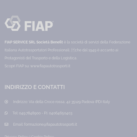
fonte
al
personali
di
trattamento
ricchezza.
dei
Categoria:
dati
Competenze
personali
personali
-
Prezzo:
Regolamento
10,00
Europeo
€
(UE)
FIAP SERVICE SRL Società Benefit
è la società di servizi della Federazione
2016/679
Categoria:
Italiana Autotrasportatori Professionali, che dal 1949 è accanto ai
Privacy
Protagonisti del Trasporto e della Logistica.
Prezzo:
40,00
Scopri FIAP su:
www.fiapautotrasporti.it
€
INDIRIZZO E CONTATTI
Indirizzo:
Via della Croce rossa, 42 35129 Padova (PD) Italy
Tel:
049.7848900 - P.I. 04064650403
Email:
formazione@fiapautotrasporti.it
Privacy Policy
|
Cookie Policy