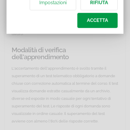
Impostazioni
RIFIUTA
malattie professionali per aziende e associazioni. Dirige i
Quaderni della Sicurezza AiFOS, svolge docenze
specialistiche e fornisce supporto su conformità normativa,
ACCETTA
anche in caso di ispezioni o procedimenti per infortuni sul
lavoro.
Modalità di verifica
dell'apprendimento
L'accertamento dell'apprendimento è svolto tramite il
superamento di un test telematico obbligatorio a domande
chiuse con correzione automatica al termine del corso. Il test
visualizza domande estratte casualmente da un archivio,
diverse ed esposte in modo casuale per ogni tentativo di
superamento del test. Le risposte di ogni domanda sono
visualizzate in ordine casuale. Il superamento del test
avviene con almeno l'80% delle risposte corrette.