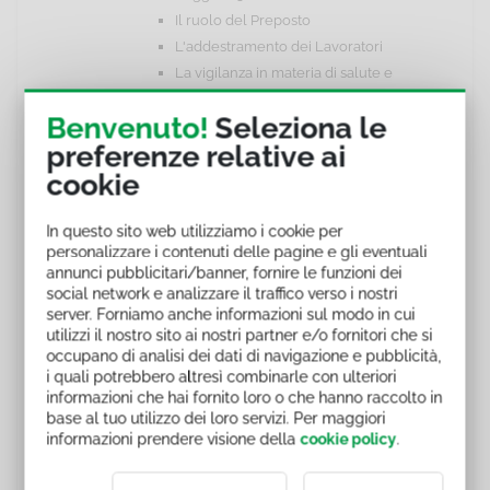
Il ruolo del Preposto
L'addestramento dei Lavoratori
La vigilanza in materia di salute e
sicurezza sul lavoro
Benvenuto!
Seleziona le
La sospensione dell'attività
preferenze relative ai
imprenditoriale
cookie
Cosa riserva il futuro
Docente del corso online in e-
In questo sito web utilizziamo i cookie per
personalizzare i contenuti delle pagine e gli eventuali
Learning RSPP-ASPP -
annunci pubblicitari/banner, fornire le funzioni dei
Aggiornamento 2 ore
social network e analizzare il traffico verso i nostri
server. Forniamo anche informazioni sul modo in cui
Lorenzo FANTINI
utilizzi il nostro sito ai nostri partner e/o fornitori che si
occupano di analisi dei dati di navigazione e pubblicità,
Avvocato giuslavorista, già dirigente del Ministero
i quali potrebbero altresì combinarle con ulteriori
del Lavoro per salute e sicurezza, Presidente del Casellario
informazioni che hai fornito loro o che hanno raccolto in
base al tuo utilizzo dei loro servizi. Per maggiori
Centrale Infortuni INAIL e rappresentante ministeriale in
informazioni prendere visione della
cookie policy
.
organismi nazionali e internazionali. Autore di oltre 100
pubblicazioni, è oggi consulente in prevenzione infortuni e