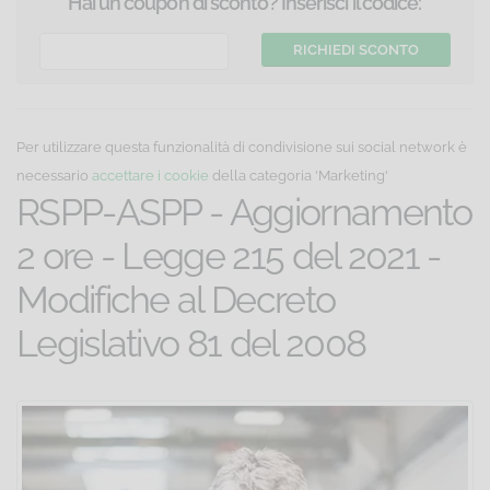
Tutti i settori
Hai un coupon di sconto? Inserisci il codice:
Corso online di aggiornamento per RSPP-ASPP di
attività appartenenti a tutte le macrocategorie di rischio
Ateco. Il corso costituisce credito formativo per RSPP-
ASPP, Docenti-formatori e Coordinatori per la
Per utilizzare questa funzionalità di condivisione sui social network è
sicurezza sul lavoro.
necessario
accettare i cookie
della categoria 'Marketing'
RSPP-ASPP - Aggiornamento
2 ore - Legge 215 del 2021 -
Modifiche al Decreto
Legislativo 81 del 2008