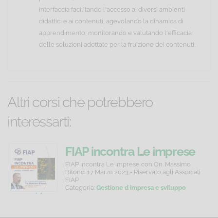
interfaccia facilitando l'accesso ai diversi ambienti
didattici e ai contenuti, agevolando la dinamica di
apprendimento, monitorando e valutando l'efficacia
delle soluzioni adottate per la fruizione dei contenuti.
Altri corsi che potrebbero
interessarti:
Age
Privacy
FIAP incontra Le imprese
Diversity
GDPR
con L'On. Massimo Bitonci
Corso
Corso
FIAP incontra Le imprese con On. Massimo
online
online
Bitonci 17 Marzo 2023 - Riservato agli Associati
-
17 marzo 2023
di
di
FIAP
Tutela
formazione
formazione
Categoria:
Gestione d impresa e sviluppo
sull'Age
per
manageriale
dei
Diversity
persone
Prezzo:
0,00 €
come
autorizzate
dati