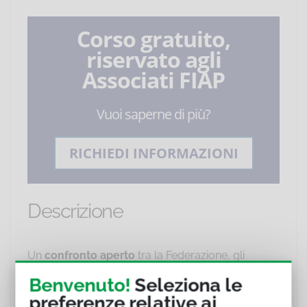
Corso gratuito,
riservato agli
Associati FIAP
Vuoi saperne di più?
RICHIEDI INFORMAZIONI
Descrizione
Un
confronto aperto
tra la Federazione, gli
Imprenditori ed il Sottosegretario al Ministero
Benvenuto!
Seleziona le
delle Imprese e del Made in Italy,
On. Massimo
preferenze relative ai