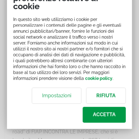
Bitonci
sull’attuale situazione del settore
cookie
Trasporto e della Logistica, tra i più impegnati
nella sfida del cambiamento ambientale,
In questo sito web utilizziamo i cookie per
personalizzare i contenuti delle pagine e gli eventuali
economico e sociale, e su idee e iniziative da
annunci pubblicitari/banner, fornire le funzioni dei
adottare, utili al lavoro, alla crescita e allo
social network e analizzare il traffico verso i nostri
server. Forniamo anche informazioni sul modo in cui
sviluppo del comparto
.
utilizzi il nostro sito ai nostri partner e/o fornitori che si
occupano di analisi dei dati di navigazione e pubblicità,
Destinatari
i quali potrebbero altresì combinarle con ulteriori
informazioni che hai fornito loro o che hanno raccolto in
base al tuo utilizzo dei loro servizi. Per maggiori
informazioni prendere visione della
cookie policy
.
Imprenditori e Manager
del Trasporto e
Logistica.
Impostazioni
RIFIUTA
Argomenti
ACCETTA
In questa prima tappa dell’appuntamento “on the
road” di FIAP INCONTRA LE IMPRESE, che si è