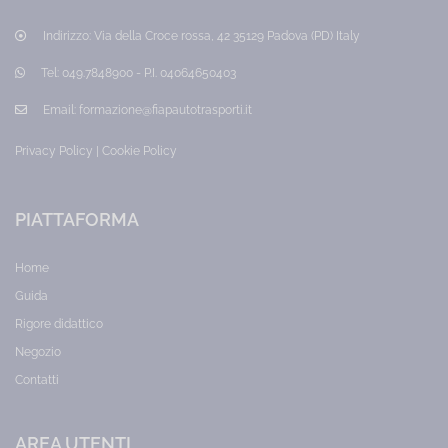
Indirizzo:
Via della Croce rossa, 42 35129 Padova (PD) Italy
Tel:
049.7848900 - P.I. 04064650403
Email:
formazione@fiapautotrasporti.it
Privacy Policy
|
Cookie Policy
PIATTAFORMA
Home
Guida
Rigore didattico
Negozio
Contatti
AREA UTENTI