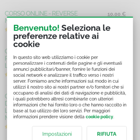
CORSO ONLINE - REVERSE
10,00 €
MENTORING - 20 MINUTI
Benvenuto!
Seleziona le
preferenze relative ai
cookie
CORSO ONLINE - SUPERARE I
10,00 €
In questo sito web utilizziamo i cookie per
PREGIUDIZI E VALORIZZARE
personalizzare i contenuti delle pagine e gli eventuali
LE DIVERSITÀ - 20 MINUTI
annunci pubblicitari/banner, fornire le funzioni dei
social network e analizzare il traffico verso i nostri
server. Forniamo anche informazioni sul modo in cui
utilizzi il nostro sito ai nostri partner e/o fornitori che si
occupano di analisi dei dati di navigazione e pubblicità,
CORSO ONLINE - SVILUPPARE
10,00 €
i quali potrebbero altresì combinarle con ulteriori
DINAMICAMENTE
informazioni che hai fornito loro o che hanno raccolto in
L'INCLUSIONE DI GENERE - 20
base al tuo utilizzo dei loro servizi. Per maggiori
informazioni prendere visione della
cookie policy
.
MINUTI
Impostazioni
RIFIUTA