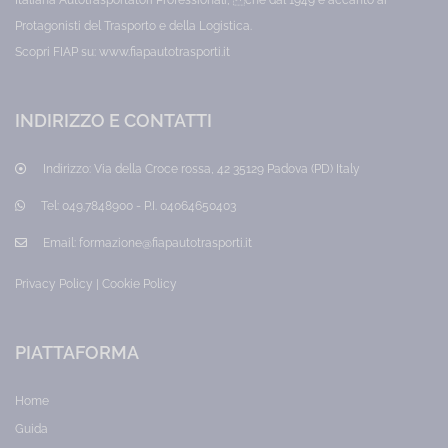
nella
preparazione,
Protagonisti del Trasporto e della Logistica.
vita
cottura
privata.
(rinvenimento
Scopri FIAP su:
www.fiapautotrasporti.it
Costituisce
prodotti
quota
confezionati)
dell'aggiornamento
o
quinquennale
solo
INDIRIZZO E CONTATTI
di
somministrazione/vendita.
6
Categoria:
ore.
HACCP
Indirizzo:
Via della Croce rossa, 42 35129 Padova (PD) Italy
Categoria:
Prezzo:
Lavoratori
35,00
Prezzo:
€
Tel:
049.7848900 - P.I. 04064650403
50,00
€
Email:
formazione@fiapautotrasporti.it
Privacy Policy
|
Cookie Policy
PIATTAFORMA
Home
Guida