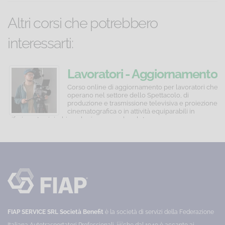
Altri corsi che potrebbero
interessarti:
Lavoratori
HACCP
Lavoratori - Aggiornamento
-
e
quinquennale
Corso
Corso
Corso online di aggiornamento per lavoratori che
online
online
operano nel settore dello Spettacolo, di
Aggiornamento
igiene
di
di
produzione e trasmissione televisiva e proiezione
-
alimentare
aggiornamento
formazione
cinematografica o in attività equiparabili in
per
per
riferimento ai rischi per la sicurezza e la salute.
C
Appunti
lavoratori
personale
Categoria:
Lavoratori
P
in
alimentarista
Prezzo:
in
65,00 €
tema
che
salute
di
manipola
promozione
alimenti
-
e
deperibili
Stili
tutela
e
della
non,
di
salute
nelle
negli
fasi
vita
ambienti
di
FIAP SERVICE SRL Società Benefit
è la società di servizi della Federazione
sani
lavorativi
stoccaggio,
e
produzione,
Italiana Autotrasportatori Professionali, che dal 1949 è accanto ai