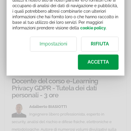
Raccolta e trattamento dei dati
occupano di analisi dei dati di navigazione e pubblicità,
Trattamento dei dati su supporti informatici
i quali potrebbero altresì combinarle con ulteriori
Trattamento dei dati su supporti informatici mobili
informazioni che hai fornito loro o che hanno raccolto in
base al tuo utilizzo dei loro servizi. Per maggiori
Distruzione e cancellazione dei dati
informazioni prendere visione della
cookie policy
.
Comunicazione, diffusione e trasferimento all'estero
dei dati
Impostazioni
RIFIUTA
Diritto di accesso, rettifica e cancellazione dei dati
Il trattamento dei dati negli impianti di
videosorveglianza
ACCETTA
Garante per la protezione dei dati personali
Docente del corso e-Learning
Privacy GDPR - Tutela dei dati
personali - 3 ore
Adalberto BIASIOTTI
Ingegnere libero professionista, esperto in
security, analisi del rischio e difese fisiche, elettroniche e
metodologiche. Autore di numerosi volumi divulgativi sulla