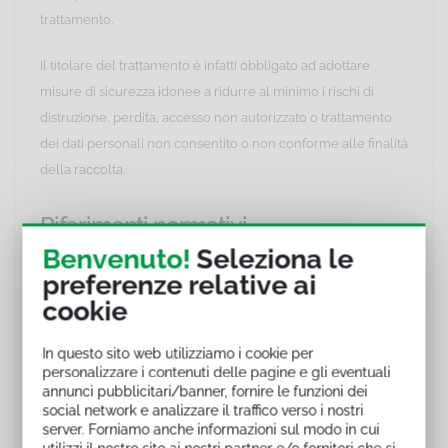
trattamento.
Il titolare del trattamento è infatti obbligato ad adottare
misure di sicurezza idonee a ridurre al minimo i rischi di
distruzione, perdita, accesso non autorizzato o trattamento
dei dati personali non consentito o non conforme alle finalità
della raccolta.
Riferimenti normativi
Benvenuto!
Seleziona le
Regolamento Europeo (UE) 2016/679.
preferenze relative ai
cookie
Programma del corso online in e-
Learning Privacy GDPR - Tutela dei
In questo sito web utilizziamo i cookie per
dati personali - 3 ore
personalizzare i contenuti delle pagine e gli eventuali
annunci pubblicitari/banner, fornire le funzioni dei
La protezione dei dati personali
social network e analizzare il traffico verso i nostri
server. Forniamo anche informazioni sul modo in cui
La protezione dei dati personali - I ruoli
utilizzi il nostro sito ai nostri partner e/o fornitori che si