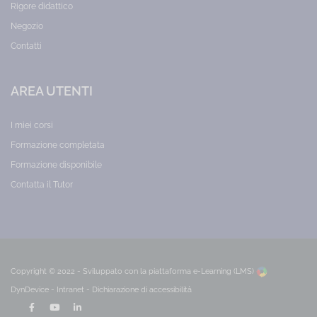
Rigore didattico
Negozio
Contatti
AREA UTENTI
I miei corsi
Formazione completata
Formazione disponibile
Contatta il Tutor
Copyright © 2022 - Sviluppato con la
piattaforma e-Learning (LMS)
DynDevice -
Intranet
-
Dichiarazione di accessibilità