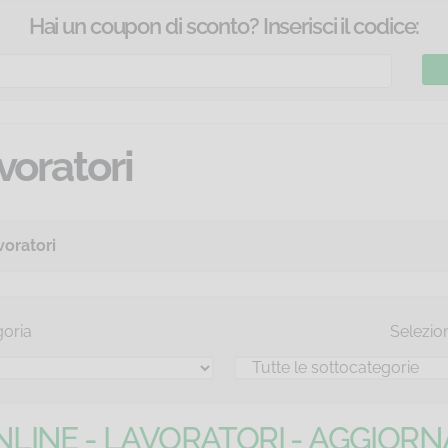
Hai un coupon di sconto? Inserisci il codice:
voratori
voratori
oria
Selezio
LINE - LAVORATORI - AGGIOR