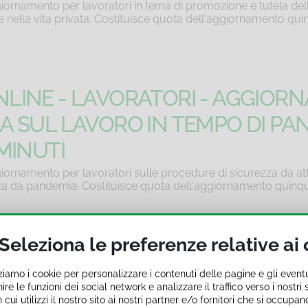
iornamento per lavoratori in tema di promozione e tutela dell
 e nella vita privata. Costituisce quota dell'aggiornamento qui
LINE - LAVORATORI - AGGIOR
A SUL LAVORO IN TEMPO DI PAN
MINUTI
iornamento per lavoratori sulle procedure di sicurezza da att
a da pandemia. Costituisce quota dell'aggiornamento quinqu
Seleziona le preferenze relative ai
LINE - LAVORATORI - AGGIOR
zziamo i cookie per personalizzare i contenuti delle pagine e gli event
N SALUTE - STILI DI VITA SANI -
ire le funzioni dei social network e analizzare il traffico verso i nostr
ui utilizzi il nostro sito ai nostri partner e/o fornitori che si occupano
iornamento per lavoratori in tema di promozione e tutela dell