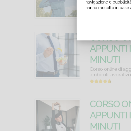
navigazione e pubblicità
ambienti lavorativi
hanno raccolto in base a
CORSO ON
APPUNTI 
MINUTI
Corso online di agg
ambienti lavorativi
CORSO ON
APPUNTI 
MINUTI