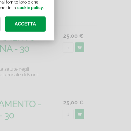
ai fornito loro o che
nquennale di 6 ore.
ione della
cookie policy
.
ACCETTA
NAMENTO -
25,00 €
NA - 30
a salute negli
nquennale di 6 ore.
NAMENTO -
25,00 €
- 30