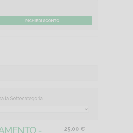
na la
Sottocategoria
NAMENTO -
25,00 €