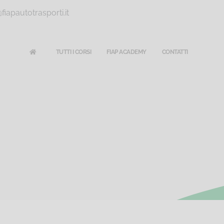
iapautotrasporti.it
TUTTI I CORSI
FIAP ACADEMY
CONTATTI