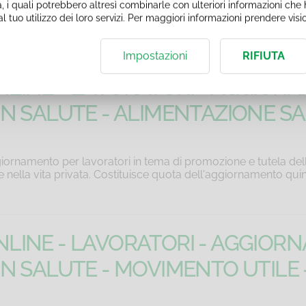
, i quali potrebbero altresì combinarle con ulteriori informazioni che h
 e nella vita privata. Costituisce quota dell'aggiornamento qui
l tuo utilizzo dei loro servizi. Per maggiori informazioni prendere vis
Impostazioni
RIFIUTA
LINE - LAVORATORI - AGGIOR
IN SALUTE - ALIMENTAZIONE SA
iornamento per lavoratori in tema di promozione e tutela dell
 e nella vita privata. Costituisce quota dell'aggiornamento qui
LINE - LAVORATORI - AGGIOR
IN SALUTE - MOVIMENTO UTILE 