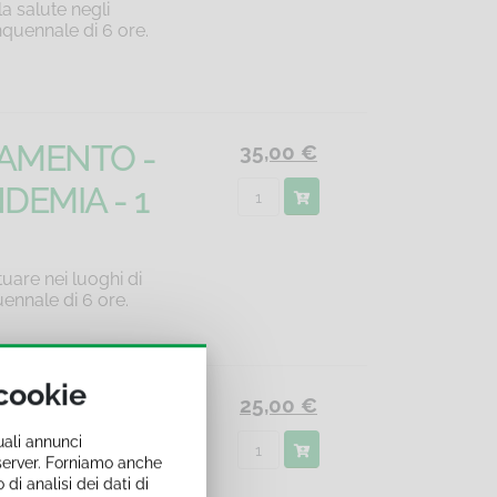
a salute negli
nquennale di 6 ore.
NAMENTO -
35,00 €
DEMIA - 1
uare nei luoghi di
ennale di 6 ore.
 cookie
NAMENTO -
25,00 €
uali annunci
 30 MINUTI
i server. Forniamo anche
 di analisi dei dati di
a salute negli