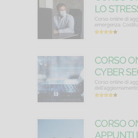
LO STRES
Corso online di agg
emergenza. Costitu
CORSO ON
CYBER SE
Corso online di agg
dell'aggiornamento
CORSO ON
APPUNTI I