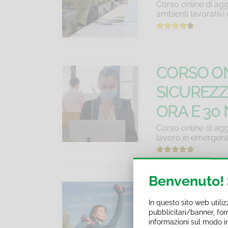
Corso online di agg
ambienti lavorativi
CORSO ON
SICUREZZ
ORA E 30 
Corso online di agg
lavoro in emergenz
Benvenuto!
CORSO ON
In questo sito web utili
APPUNTI I
pubblicitari/banner, forn
informazioni sul modo in c
Corso online di agg