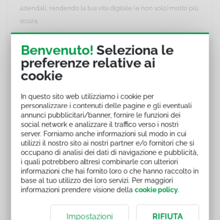
aziendali, rendendo la tua vita digitale (e non solo) molto più
sicura.
Con questo corso ti allenerai a:
Benvenuto!
Seleziona le
preferenze relative ai
conoscere il World Wide Web in tutte le sue parti;
cookie
scoprire il dark web e cosa accade in esso;
adottare gli accorgimenti giusti per limitare i danni in
In questo sito web utilizziamo i cookie per
caso di furto dei tuoi dati.
personalizzare i contenuti delle pagine e gli eventuali
annunci pubblicitari/banner, fornire le funzioni dei
I contenuti di questo corso sono stati realizzati da Skilla.
social network e analizzare il traffico verso i nostri
server. Forniamo anche informazioni sul modo in cui
utilizzi il nostro sito ai nostri partner e/o fornitori che si
Corsi della categoria "Cyber
occupano di analisi dei dati di navigazione e pubblicità,
Serenity"
i quali potrebbero altresì combinarle con ulteriori
informazioni che hai fornito loro o che hanno raccolto in
base al tuo utilizzo dei loro servizi. Per maggiori
Elenco dei corsi che approfondiscono il tema "Cyber
informazioni prendere visione della
cookie policy
.
Serenity":
"Ransomware - Non cadere in trappola" codice corso
Impostazioni
RIFIUTA