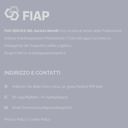
attività
e
dei
manifatturiere
digitale
dati
del
delle
settore
imprese.
chimico
Formazione
o
per
in
Responsabili
FIAP SERVICE SRL Società Benefit
è la società di servizi della Federazione
attività
e
equiparabili
Analisti
Italiana Autotrasportatori Professionali, che dal 1949 è accanto ai
in
di
Protagonisti del Trasporto e della Logistica.
riferimento
dati,
ai
Responsabili
Scopri FIAP su:
www.fiapautotrasporti.it
rischi
marketing
per
che
la
trattano
sicurezza
dati
INDIRIZZO E CONTATTI
e
informatici,
la
di
salute
qualsiasi
Indirizzo:
Via della Croce rossa, 42 35129 Padova (PD) Italy
Categoria:
tipo
Lavoratori
ed
Prezzo:
origine.
Tel:
049.7848900 - P.I. 04064650403
65,00
Categoria:
€
Data
Email:
formazione@fiapautotrasporti.it
science
Prezzo:
Privacy Policy
|
Cookie Policy
20,00
€