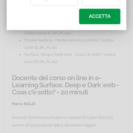
ELSK_PL008
"Phishing - Guida pratica all'autodifesa" codice corso
ACCETTA
ELSK_PL009
"Crittografia - Messaggi cifrati, segreti assicurati"
codice corso ELSK_PL010
"Phone hacking - Manteniamo il controllo!" codice
corso ELSK_PL011
"Surface, Deep e Dark web - Cosa c'è sotto?" codice
corso ELSK_PL012
Docente del corso on line in e-
Learning Surface, Deep e Dark web -
Cosa c'è sotto? - 20 minuti
Marco BALDI
Docente di telecomunicazioni, esperto di Cyber Security,
ovvero di sicurezza dei dati e dei sistemi digitali.