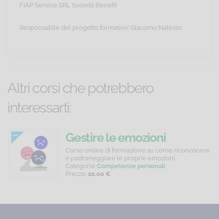
FIAP Service SRL Società Benefit
Responsabile del progetto formativo: Giacomo Nalesso
Altri corsi che potrebbero
interessarti:
Lavoratori
Data
Gestire le emozioni
-
science
Corso
Corso
Corso online di formazione su come riconoscere
online
online
e padroneggiare le proprie emozioni.
Aggiornamento
-
di
per
Categoria:
Competenze personali
quinquennale
Big
aggiornamento
il
Prezzo:
10,00 €
per
processo
C
data
lavoratori
di
P
che
trasformazione
e
operano
tecnologica,
analisi
in
analitica