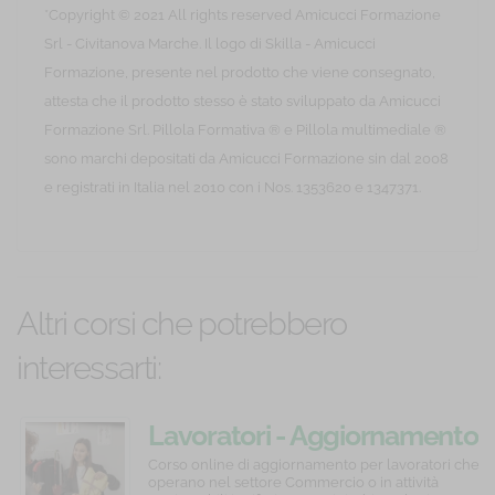
*Copyright © 2021 All rights reserved Amicucci Formazione
Srl - Civitanova Marche. Il logo di Skilla - Amicucci
Formazione, presente nel prodotto che viene consegnato,
attesta che il prodotto stesso è stato sviluppato da Amicucci
Formazione Srl. Pillola Formativa ® e Pillola multimediale ®
sono marchi depositati da Amicucci Formazione sin dal 2008
e registrati in Italia nel 2010 con i Nos. 1353620 e 1347371.
Altri corsi che potrebbero
interessarti:
La
Sicurezza
Lavoratori - Aggiornamento
comunicazione
e
quinquennale - Diversità e
Corso
Corso
Corso online di aggiornamento per lavoratori che
online
online
operano nel settore Commercio o in attività
responsabile
riservatezza
inclusione, la gestione dei