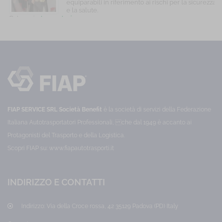
di
sui
equiparabili in riferimento ai rischi per la sicurezza
delle
conflitti e il rischio
formazione
rischi
e la salute.
su
e
Categoria:
Lavoratori
C
informazioni
aggressione e rapina
trasparenza
sulle
Prezzo:
65,00 €
P
e
responsabilità
aziendali
chiarezza
nel
nella
trattamento
comunicazione
di
aziendale
dati
interna
e
ed
informazioni
esterna.
aziendali.
Categoria:
Categoria:
Sostenibilità
Cyber
FIAP SERVICE SRL Società Benefit
è la società di servizi della Federazione
Prezzo:
Security
10,00
Prezzo:
Italiana Autotrasportatori Professionali, che dal 1949 è accanto ai
€
20,00
Protagonisti del Trasporto e della Logistica.
€
Scopri FIAP su:
www.fiapautotrasporti.it
INDIRIZZO E CONTATTI
Indirizzo:
Via della Croce rossa, 42 35129 Padova (PD) Italy