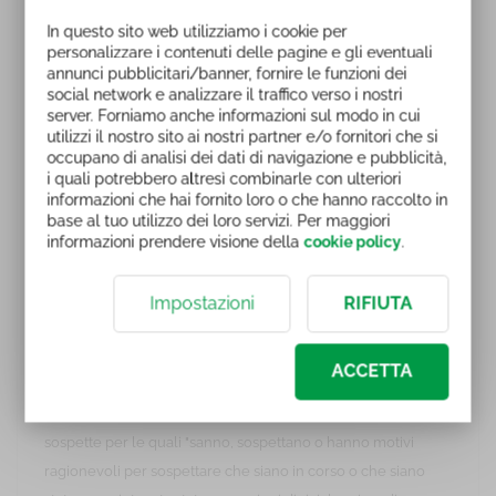
rischio, quali ad esempio gli intermediari bancari e finanziari,
In questo sito web utilizziamo i cookie per
personalizzare i contenuti delle pagine e gli eventuali
gli altri operatori finanziari, i professionisti come i
annunci pubblicitari/banner, fornire le funzioni dei
commercialisti, gli esperti contabili e i consulenti del lavoro, i
social network e analizzare il traffico verso i nostri
prestatori di servizi di gioco, le società di gestione accentrata
server. Forniamo anche informazioni sul modo in cui
utilizzi il nostro sito ai nostri partner e/o fornitori che si
di strumenti finanziari e di gestione dei mercati
occupano di analisi dei dati di navigazione e pubblicità,
regolamentati di strumenti finanziari.
i quali potrebbero altresì combinarle con ulteriori
informazioni che hai fornito loro o che hanno raccolto in
Per tutti questi soggetti sono obbligatori programmi
base al tuo utilizzo dei loro servizi. Per maggiori
informazioni prendere visione della
cookie policy
.
permanenti di formazione, finalizzati alla corretta
applicazione delle disposizioni del Decreto Legislativo 231
Impostazioni
RIFIUTA
del 2007 per il riconoscimento di operazioni connesse al
riciclaggio o al finanziamento del terrorismo.
ACCETTA
È infatti un obbligo previsto dall'articolo 35 del Decreto
Legislativo 231 del 2007 la segnalazione di operazioni
sospette per le quali "sanno, sospettano o hanno motivi
ragionevoli per sospettare che siano in corso o che siano