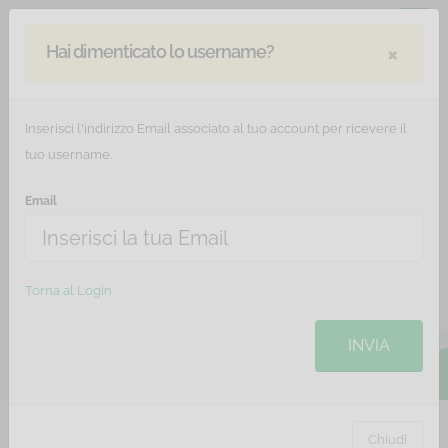
×
Hai dimenticato lo username?
Inserisci l'indirizzo Email associato al tuo account per ricevere il
tuo username.
Email
Antiriciclaggio - 30 minuti
Corso online di formazione sui principi fondamentali,
Torna al Login
gli obblighi e le sanzioni della normativa antiriciclaggio.
INVIA
Chiudi