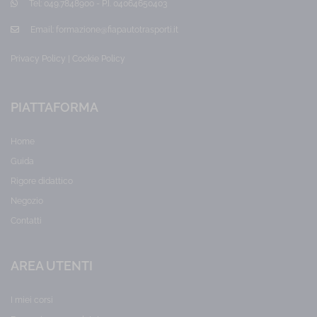
Tel:
049.7848900 - P.I. 04064650403
Email:
formazione@fiapautotrasporti.it
Privacy Policy
|
Cookie Policy
PIATTAFORMA
Home
Guida
Rigore didattico
Negozio
Contatti
AREA UTENTI
I miei corsi