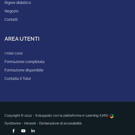
Rigore didattico
Negozio
Contatti
AREA UTENTI
I miei corsi
Formazione completata
Formazione disponibile
Contatta il Tutor
Copyright © 2022 - Sviluppato con la
piattaforma e-Learning (LMS)
DynDevice -
Intranet
-
Dichiarazione di accessibilità