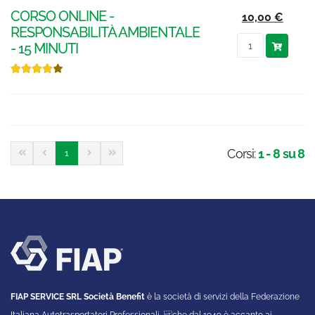
CORSO ONLINE -
10,00 €
RESPONSABILITÀ AMBIENTALE
- 15 MINUTI
Corsi:
1 - 8 su 8
1
FIAP SERVICE SRL Società Benefit
è la società di servizi della Federazione