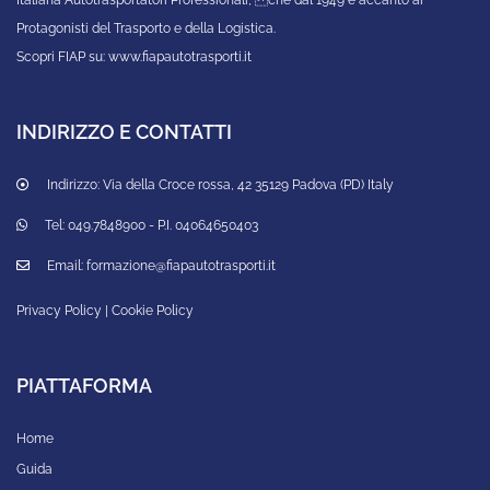
Italiana Autotrasportatori Professionali, che dal 1949 è accanto ai
Protagonisti del Trasporto e della Logistica.
Scopri FIAP su:
www.fiapautotrasporti.it
INDIRIZZO E CONTATTI
Indirizzo:
Via della Croce rossa, 42 35129 Padova (PD) Italy
Tel:
049.7848900 - P.I. 04064650403
Email:
formazione@fiapautotrasporti.it
Privacy Policy
|
Cookie Policy
PIATTAFORMA
Home
Guida