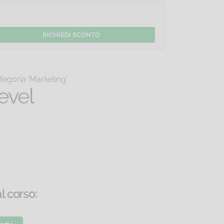
tegoria 'Marketing'
evel
al corso
: