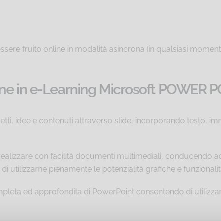
essere fruito online in modalità asincrona (in qualsiasi momento
ine in e-Learning Microsoft POWER 
, idee e contenuti attraverso slide, incorporando testo, immag
er realizzare con facilità documenti multimediali, conducend
 utilizzarne pienamente le potenzialità grafiche e funzionali
eta ed approfondita di PowerPoint consentendo di utilizzarn