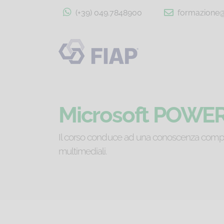
(+39) 049.7848900
formazione@f
Microsoft POWER 
Il corso conduce ad una conoscenza comple
multimediali.