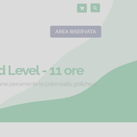
AREA RISERVATA
Level - 11 ore
ne pienamente le potenzialità grafiche e