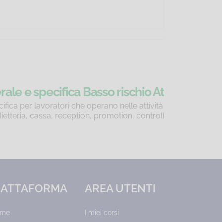
ità a contatto con il pubblico
contatto con il pubblico con rischio di
accessi, sorveglianza.
IATTAFORMA
AREA UTENTI
ome
I miei corsi