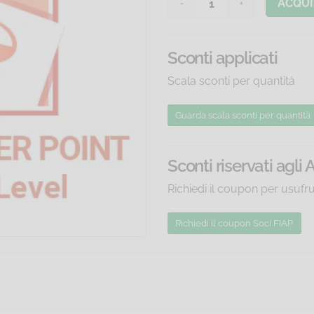
ACQUI
Sconti applicati
Scala sconti per quantità
Guarda scala sconti
per quantità
Sconti riservati agli 
Richiedi il coupon per usufr
Richiedi il coupon Soci FIAP