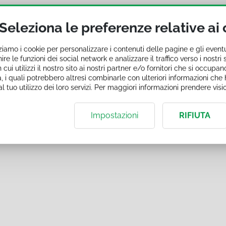
ine in e-Learning
Seleziona le preferenze relative ai
cess toolbar
zziamo i cookie per personalizzare i contenuti delle pagine e gli event
ire le funzioni dei social network e analizzare il traffico verso i nostr
ui utilizzi il nostro sito ai nostri partner e/o fornitori che si occupano
, i quali potrebbero altresì combinarle con ulteriori informazioni che h
l tuo utilizzo dei loro servizi. Per maggiori informazioni prendere vis
Impostazioni
RIFIUTA