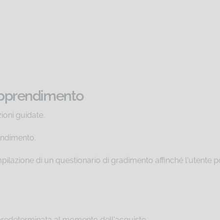
'apprendimento
ioni guidate.
endimento.
pilazione di un questionario di gradimento affinché l'utente p
predeterminata al momento dell'acquisto.