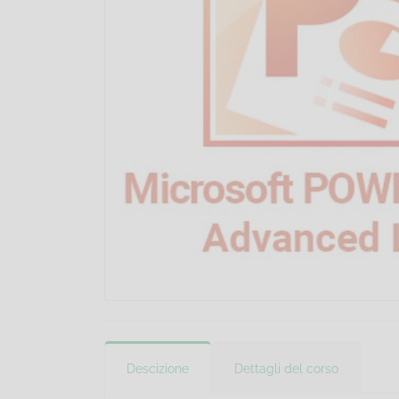
Descizione
Dettagli del corso