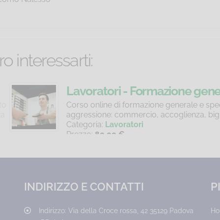
o interessarti:
one generale e specifica Basso rischio Attiv
erale e specifica per lavoratori che operano nelle attività a 
lienza, biglietteria, cassa, reception, promotion, controllo 
INDIRIZZO E CONTATTI
P
Indirizzo:
Via della Croce rossa, 42 35129 Padova
H