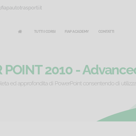
iapautotrasporti.it
TUTTI I CORSI
FIAP ACADEMY
CONTATTI
POINT 2010 - Advanced 
ta ed approfondita di PowerPoint consentendo di utilizzar