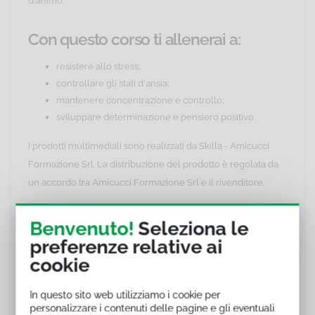
d'animo.
Con questo corso ti allenerai a:
resistere allo stress;
controllare gli stati d'ansia;
mantenere concentrazione e controllo;
sviluppare determinazione e pensiero positivo.
I prodotti multimediali sono realizzati da Skilla - Amicucci
Formazione Srl. La distribuzione del prodotto è regolata da
un accordo tra Amicucci Formazione Srl e il rivenditore.
Corsi della categoria "Dallo stress
Benvenuto!
Seleziona le
lavorativo al benessere"
preferenze relative ai
cookie
Elenco dei corsi che approfondiscono il tema "Dallo stress
lavorativo al benessere":
In questo sito web utilizziamo i cookie per
personalizzare i contenuti delle pagine e gli eventuali