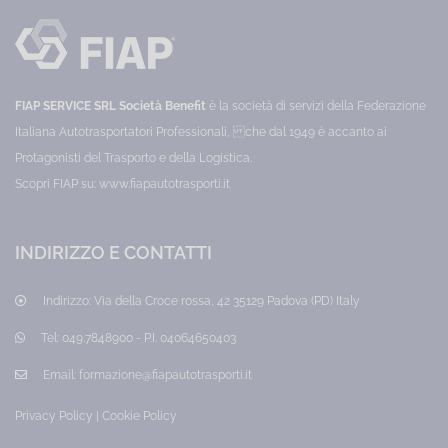
che
dei
rischio
operano
dati
Attività
nelle
personali
attività
-
a
a
Regolamento
contatto
Europeo
contatto
con
(UE)
FIAP SERVICE SRL Società Benefit
è la società di servizi della Federazione
con
il
2016/679
pubblico
Categoria:
Italiana Autotrasportatori Professionali, che dal 1949 è accanto ai
il
con
Privacy
Protagonisti del Trasporto e della Logistica.
rischio
Prezzo:
pubblico
di
40,00
Scopri FIAP su:
www.fiapautotrasporti.it
aggressione:
€
commercio,
accoglienza,
biglietteria,
INDIRIZZO E CONTATTI
cassa,
reception,
promotion,
Indirizzo:
Via della Croce rossa, 42 35129 Padova (PD) Italy
controllo
accessi,
sorveglianza.
Tel:
049.7848900 - P.I. 04064650403
Categoria:
Lavoratori
Email:
formazione@fiapautotrasporti.it
Prezzo:
80,00
Privacy Policy
|
Cookie Policy
€