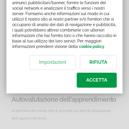
"Esercizi per il benessere" codice corso ELSK_PL035
annunci pubblicitari/banner, fornire le funzioni dei
"Resilienza" codice corso ELSK_PL036
social network e analizzare il traffico verso i nostri
server. Forniamo anche informazioni sul modo in cui
"Come ritrovare l'energia dentro di te" codice corso
utilizzi il nostro sito ai nostri partner e/o fornitori che si
ELSK_PL037
occupano di analisi dei dati di navigazione e pubblicità,
"Come riconoscere e contrastare la fatica" codice
i quali potrebbero altresì combinarle con ulteriori
corso ELSK_PL038
informazioni che hai fornito loro o che hanno raccolto in
base al tuo utilizzo dei loro servizi. Per maggiori
"Resistere allo stress" codice corso ELSK_PL039
informazioni prendere visione della
cookie policy
.
"Stress Lavoro Correlato" codice corso ELSK_PL040
Impostazioni
RIFIUTA
Durata
Il corso ha una durata indicativa e la fruizione dei contenuti è
ACCETTA
libera.
Autovalutazione dell'apprendimento
Al termine del corso non è previsto un test di valutazione
dell'apprendimento.