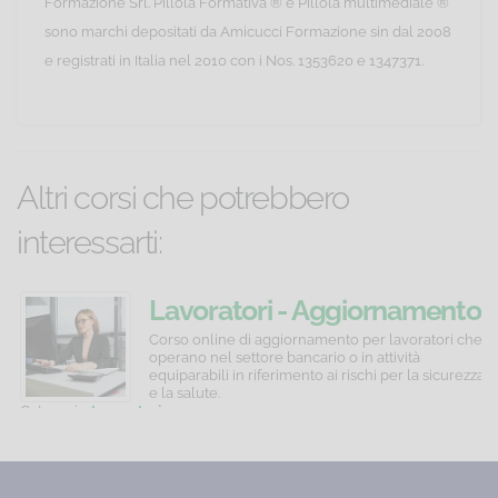
Formazione Srl. Pillola Formativa ® e Pillola multimediale ®
sono marchi depositati da Amicucci Formazione sin dal 2008
e registrati in Italia nel 2010 con i Nos. 1353620 e 1347371.
Altri corsi che potrebbero
interessarti:
Lavoratori
Privacy
Lavoratori - Aggiornamento
-
GDPR
quinquennale
Corso
Corso
Corso online di aggiornamento per lavoratori che
online
online
operano nel settore bancario o in attività
Formazione
-
di
di
equiparabili in riferimento ai rischi per la sicurezza
generale
Tutela
formazione
formazione
e la salute.
generale
per
Categoria:
Lavoratori
pe
e
dei
e
Persone
Prezzo:
65,00 €
C
specifica
autorizzate
specifica
dati
P
per
al
Basso
personali
lavoratori
trattamento