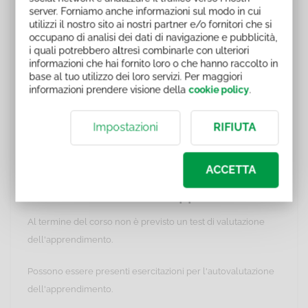
ELSK_PL037
server. Forniamo anche informazioni sul modo in cui
utilizzi il nostro sito ai nostri partner e/o fornitori che si
"Come riconoscere e contrastare la fatica" codice
occupano di analisi dei dati di navigazione e pubblicità,
corso ELSK_PL038
i quali potrebbero altresì combinarle con ulteriori
"Resistere allo stress" codice corso ELSK_PL039
informazioni che hai fornito loro o che hanno raccolto in
"Stress Lavoro Correlato" codice corso ELSK_PL040
base al tuo utilizzo dei loro servizi. Per maggiori
informazioni prendere visione della
cookie policy
.
Durata
Impostazioni
RIFIUTA
Il corso ha una durata indicativa e la fruizione dei contenuti è
libera.
ACCETTA
Autovalutazione dell'apprendimento
Al termine del corso non è previsto un test di valutazione
dell'apprendimento.
Possono essere presenti esercitazioni per l'autovalutazione
dell'apprendimento.