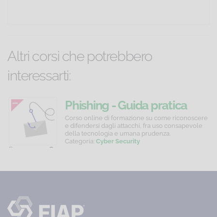
Altri corsi che potrebbero
interessarti:
Age
Lavoratori
Phishing - Guida pratica
Diversity
-
all'autodifesa
Corso
Corso
Corso online di formazione su come riconoscere
online
online
e difendersi dagli attacchi, fra uso consapevole
Aggiornamento
di
di
della tecnologia e umana prudenza.
quinquennale
formazione
aggiornamento
Categoria:
Cyber Security
sull'Age
per
Prezzo:
10,00 €
C
Diversity
lavoratori
P
come
che
fonte
operano
di
nel
ricchezza.
settore
Categoria:
Chimico
Competenze
o
personali
in