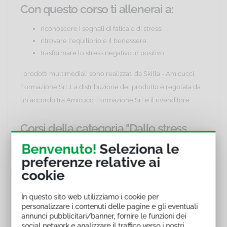
Con questo corso ti allenerai a:
riconoscere i segnali di fatica e di stress;
ritrovare l'equilibrio e il benessere;
trasformare lo stress negativo in positivo.
I prodotti multimediali sono realizzati da Skilla - Amicucci
Formazione Srl. La distribuzione del prodotto è regolata da
un accordo tra Amicucci Formazione Srl e il rivenditore.
Corsi della categoria "Dallo stress
lavorativo al benessere"
Benvenuto!
Seleziona le
preferenze relative ai
Elenco dei corsi che approfondiscono il tema "Dallo stress
cookie
lavorativo al benessere":
"Esercizi per il benessere" codice corso ELSK_PL035
In questo sito web utilizziamo i cookie per
personalizzare i contenuti delle pagine e gli eventuali
"Resilienza" codice corso ELSK_PL036
annunci pubblicitari/banner, fornire le funzioni dei
"Come ritrovare l'energia dentro di te" codice corso
social network e analizzare il traffico verso i nostri