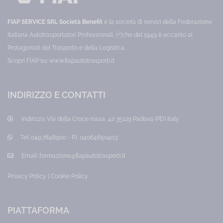
Prezzo:
attività
10,00
equiparabili
€
in
FIAP SERVICE SRL Società Benefit
è la società di servizi della Federazione
riferimento
ai
Italiana Autotrasportatori Professionali, che dal 1949 è accanto ai
rischi
Protagonisti del Trasporto e della Logistica.
per
la
Scopri FIAP su:
www.fiapautotrasporti.it
sicurezza
e
la
salute.
INDIRIZZO E CONTATTI
Categoria:
Lavoratori
Prezzo:
Indirizzo:
Via della Croce rossa, 42 35129 Padova (PD) Italy
65,00
€
Tel:
049.7848900 - P.I. 04064650403
Email:
formazione@fiapautotrasporti.it
Privacy Policy
|
Cookie Policy
PIATTAFORMA