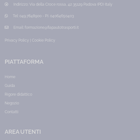
sicurezza
Indirizzo:
Via della Croce rossa, 42 35129 Padova (PD) Italy
Categoria:
Lavoratori
Prezzo:
Tel:
049.7848900 - P.I. 04064650403
25,00
€
Email:
formazione@fiapautotrasporti.it
Privacy Policy
|
Cookie Policy
PIATTAFORMA
Home
Guida
Rigore didattico
Negozio
Contatti
AREA UTENTI