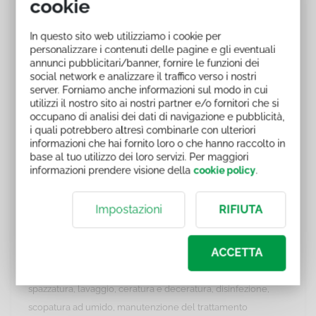
cookie
nelle attività delle imprese di pulizia
.
In questo sito web utilizziamo i cookie per
Il corso "La sicurezza nelle imprese di pulizia" ha l'obiettivo di
personalizzare i contenuti delle pagine e gli eventuali
presentare i numerosi rischi che l'operatore di una impresa
annunci pubblicitari/banner, fornire le funzioni dei
social network e analizzare il traffico verso i nostri
di pulizia incontra durante la sua attività lavorativa. Ogni
server. Forniamo anche informazioni sul modo in cui
rischio può essere origine di malattie o infortuni: solo
utilizzi il nostro sito ai nostri partner e/o fornitori che si
conoscendo le corrette modalità di lavoro, si riesce ad
occupano di analisi dei dati di navigazione e pubblicità,
i quali potrebbero altresì combinarle con ulteriori
evitare di mettere a repentaglio la salute e la sicurezza.
informazioni che hai fornito loro o che hanno raccolto in
base al tuo utilizzo dei loro servizi. Per maggiori
I rischi di queste attività possono essere numerosi: rischio
informazioni prendere visione della
cookie policy
.
elettrico, rischio incendio, rischio chimico, posizioni
scorrette, rischi nell'uso delle attrezzature, movimentazione
Impostazioni
RIFIUTA
manuale di carichi, esposizione alle polveri, eccessi climatici,
rischio biologico, ecc.
ACCETTA
Il corso analizza tutte le attività principali del settore quali:
spazzatura, lavaggio, ceratura e deceratura, disinfezione,
scopatura ad umido, manutenzione del trattamento