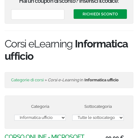
Hai un coupon di sconto? Inserisci il codice:
Corsi eLearning
Informatica
ufficio
Categorie di corsi
»
Corsi e-Learning
in
Informatica ufficio
Categoria
Sottocategoria
CORSO ONLINE - MICROSOFT
90,00 €