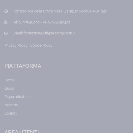
Lavoratori
Lavoratori
Prezzo:
Prezzo:
Indirizzo:
Via della Croce rossa, 42 35129 Padova (PD) Italy
80,00
65,00
€
€
Tel:
049.7848900 - P.I. 04064650403
Email:
formazione@fiapautotrasporti.it
Privacy Policy
|
Cookie Policy
PIATTAFORMA
Home
Guida
Rigore didattico
Negozio
Contatti
AREA UTENTI