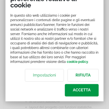
gli stili
cookie
i temi
i formati numerici personalizzati
In questo sito web utilizziamo i cookie per
approfondiamo la formattazione condizionale
personalizzare i contenuti delle pagine e gli eventuali
annunci pubblicitari/banner, fornire le funzioni dei
le visualizzazioni multiple e zoom
social network e analizzare il traffico verso i nostri
Funzioni data, informative e progetto
server. Forniamo anche informazioni sul modo in cui
introduzione a formule e funzioni
utilizzi il nostro sito ai nostri partner e/o fornitori che si
layout del progetto
occupano di analisi dei dati di navigazione e pubblicità,
i quali potrebbero altresì combinarle con ulteriori
le funzioni data
informazioni che hai fornito loro o che hanno raccolto in
layout del progetto e funzioni data
base al tuo utilizzo dei loro servizi. Per maggiori
la convalida dati
informazioni prendere visione della
cookie policy
.
le funzioni informative
layout del progetto con convalida dati e
Impostazioni
RIFIUTA
funzioni informative
Funzioni logiche, ricerca, statistiche e progetto
le funzioni logiche
ACCETTA
le funzioni di ricerca e riferimento
le funzioni statistiche
layout del progetto con funzioni statistiche,