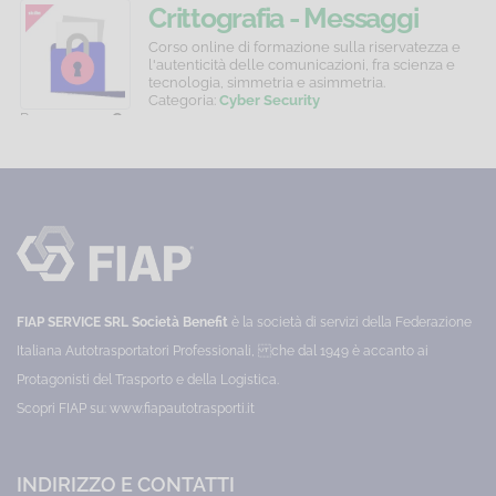
Lavoratori
Lavoratori
Crittografia - Messaggi
-
-
cifrati, segreti assicurati
Corso
Corso
Corso online di formazione sulla riservatezza e
online
online
l'autenticità delle comunicazioni, fra scienza e
Formazione
Aggiornamento
di
di
tecnologia, simmetria e asimmetria.
generale
quinquennale
formazione
aggiornamento
Categoria:
Cyber Security
generale
per
Prezzo:
10,00 €
P
e
e
lavoratori
specifica
che
specifica
per
operano
Basso
lavoratori
nel
che
settore
rischio
operano
Chimico
Uffici
in
o
attività
in
di
attività
ufficio
equiparabili
(o
in
FIAP SERVICE SRL Società Benefit
è la società di servizi della Federazione
attività
riferimento
con
ai
Italiana Autotrasportatori Professionali, che dal 1949 è accanto ai
rischi
rischi
Protagonisti del Trasporto e della Logistica.
analoghi
per
per
la
Scopri FIAP su:
www.fiapautotrasporti.it
la
sicurezza
sicurezza
e
e
la
salute).
salute.
INDIRIZZO E CONTATTI
Categoria:
Categoria: