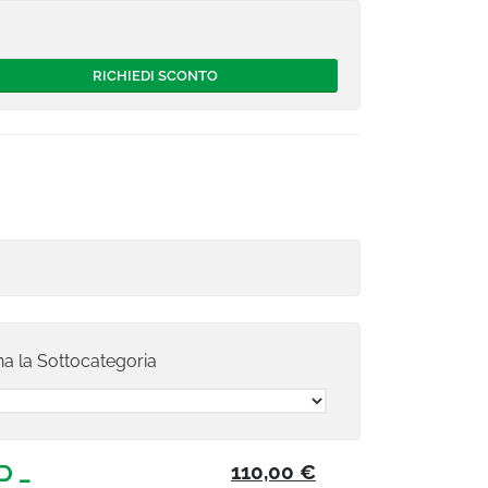
na la
Sottocategoria
 -
110,00 €