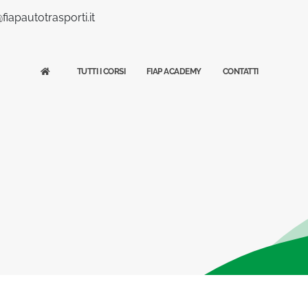
iapautotrasporti.it
TUTTI I CORSI
FIAP ACADEMY
CONTATTI