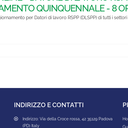
AMENTO QUINQUENNALE - 8 O
iornamento per Datori di lavoro RSPP (DLSPP) di tutti i settor
INDIRIZZO E CONTATTI
P
Indirizzo:
Via della Croce rossa, 42 35129 Padova
H
(PD) Italy
Gu