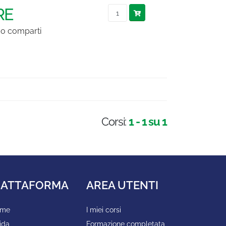
RE
i o comparti
Corsi:
1 - 1 su 1
IATTAFORMA
AREA UTENTI
ome
I miei corsi
ida
Formazione completata