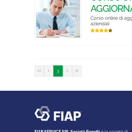
AGGIORN
Corso online di agg
aziendali
1
FIAP SERVICE SRL Società Benefit
è la società di