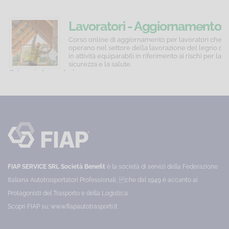
Strumenti
HACCP
Lavoratori - Aggiornamento
per
e
quinquennale
Corso
Corso
Corso online di aggiornamento per lavoratori che
online
online
operano nel settore della lavorazione del legno o
la
igiene
di
di
in attività equiparabili in riferimento ai rischi per la
gestione
alimentare
formazione
formazione
sicurezza e la salute.
su
per
Categoria:
Lavoratori
C
di
-
WBS,
addetti
Prezzo:
65,00 €
P
Gantt
di
un
Commercio
e
attività
progetto
e
SAL:
che
la
comportano
distribuzione
cassetta
la
prodotti
degli
manipolazione
attrezzi
di
non
del
prodotti
Project
confezionati
deperibili
Management.
o
FIAP SERVICE SRL Società Benefit
è la società di servizi della Federazione
Categoria:
sfusi,
Management
non
Italiana Autotrasportatori Professionali, che dal 1949 è accanto ai
Prezzo:
deperibili
Protagonisti del Trasporto e della Logistica.
10,00
e
€
destinati
Scopri FIAP su:
www.fiapautotrasporti.it
alla
sola
vendita