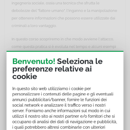
ingegneria sociale, ossia una tecnica che sfrutta le
debolezze del "fattore umano", l'inganno e la manipolazione
per ottenere informazioni che possono essere utilizzate dai
criminali a loro vantaggio.
In questo corso scopriremo in che modo avviene l'attacco,
come questa pratica si è evoluta nel tempo e alcuni esempi
concreti. Infine, capiremo anche come difenderci.
Benvenuto!
Seleziona le
preferenze relative ai
Le indicazioni che troverai in questo corso saranno utili a
cookie
proteggere i tuoi dati personali e aziendali, rendendo la tua
vita digitale (e non solo) molto più sicura.
In questo sito web utilizziamo i cookie per
personalizzare i contenuti delle pagine e gli eventuali
Con questo corso ti allenerai a:
annunci pubblicitari/banner, fornire le funzioni dei
social network e analizzare il traffico verso i nostri
conoscere e riconoscere la tecnica del phishing;
server. Forniamo anche informazioni sul modo in cui
utilizzi il nostro sito ai nostri partner e/o fornitori che si
adottare gli strumenti giusti per difendersi;
occupano di analisi dei dati di navigazione e pubblicità,
proteggerti dalle cyber frodi.
i quali potrebbero altresì combinarle con ulteriori