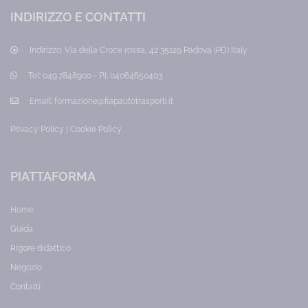
Categoria:
INDIRIZZO E CONTATTI
HACCP
Prezzo:
40,00
Indirizzo:
Via della Croce rossa, 42 35129 Padova (PD) Italy
€
Tel:
049.7848900 - P.I. 04064650403
Email:
formazione@fiapautotrasporti.it
Privacy Policy
|
Cookie Policy
PIATTAFORMA
Home
Guida
Rigore didattico
Negozio
Contatti