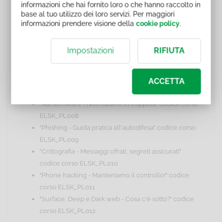
informazioni che hai fornito loro o che hanno raccolto in
I contenuti di questo corso sono stati realizzati da Skilla.
base al tuo utilizzo dei loro servizi. Per maggiori
informazioni prendere visione della
cookie policy
.
Corsi della categoria "Cyber
Serenity"
Impostazioni
RIFIUTA
Elenco dei corsi che approfondiscono il tema "Cyber
ACCETTA
Serenity":
"Ransomware - Non cadere in trappola" codice corso
ELSK_PL008
"Phishing - Guida pratica all'autodifesa" codice corso
ELSK_PL009
"Crittografia - Messaggi cifrati, segreti assicurati"
codice corso ELSK_PL010
"Phone hacking - Manteniamo il controllo!" codice
corso ELSK_PL011
"Surface, Deep e Dark web - Cosa c'è sotto?" codice
corso ELSK_PL012