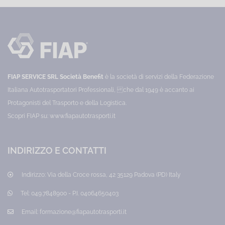
di
avviare,
Legge
sicurezza
gestire
215
e
e
salute
pianificare
del
sul
qualsiasi
2021,
lavoro
tipologia
per
di
responsabilità
Dirigenti
progetto
di
Categoria:
penali
tutti
Informatica
FIAP SERVICE SRL Società Benefit
è la società di servizi della Federazione
e
i
ufficio
settori
Prezzo:
Italiana Autotrasportatori Professionali, che dal 1949 è accanto ai
lavoro
o
70,00
Protagonisti del Trasporto e della Logistica.
comparti
€
agile
aziendali
Scopri FIAP su:
www.fiapautotrasporti.it
Categoria:
Dirigenti
Prezzo:
100,00
INDIRIZZO E CONTATTI
€
Indirizzo:
Via della Croce rossa, 42 35129 Padova (PD) Italy
Tel:
049.7848900 - P.I. 04064650403
Email:
formazione@fiapautotrasporti.it