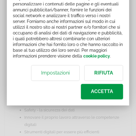
Contenuti:
personalizzare i contenuti delle pagine e gli eventuali
annunci pubblicitari/banner, fornire le funzioni dei
Intelligenza artificiale: il futuro è presente
social network e analizzare il traffico verso i nostri
server. Forniamo anche informazioni sul modo in cui
Intelligenza artificiale: applicazioni in movimento
utilizzi il nostro sito ai nostri partner e/o fornitori che si
Ricercare, filtrare e valutare le informazioni
occupano di analisi dei dati di navigazione e pubblicità,
Archiviare e ritrovare documenti
i quali potrebbero altresì combinarle con ulteriori
informazioni che hai fornito loro o che hanno raccolto in
Condividere informazioni e contenuti
base al tuo utilizzo dei loro servizi. Per maggiori
Apprendere in rete
informazioni prendere visione della
cookie policy
.
Cybersecurity
Partecipare a reti professionali on line
Impostazioni
RIFIUTA
Netiquette - Regole di comportamento digitale
Self Branding - Gestire la propria immagine on line
Lavoro e collaborazione a distanza
ACCETTA
Online Personal Reputation
Digital mindset
Safety - la sicurezza dei dati
Innovare il proprio lavoro attraverso le competenze
digitali
Strumenti digitali per essere più efficienti