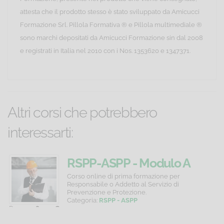
attesta che il prodotto stesso è stato sviluppato da Amicucci
Formazione Srl. Pillola Formativa ® e Pillola multimediale ®
sono marchi depositati da Amicucci Formazione sin dal 2008
e registrati in Italia nel 2010 con i Nos. 1353620 e 1347371.
Altri corsi che potrebbero
interessarti:
Dirigenti
Microsoft
RSPP-ASPP - Modulo A
-
PROJECT
Corso
Strumenti
Corso online di prima formazione per
online
e
Responsabile o Addetto al Servizio di
Aggiornamento
-
di
concetti
Prevenzione e Protezione.
quinquennale
Basic
aggiornamento
per
Categoria:
RSPP - ASPP
in
comprendere
Prezzo:
280,00 €
C
-
Level
materia
come
P