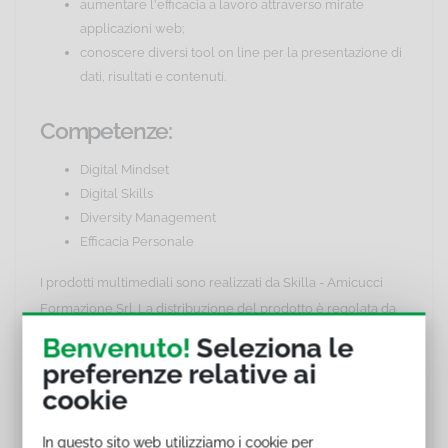
aumentare l'efficacia a lavoro attraverso mirate
applicazioni web;
conoscere diversi tool on line per la presentazione di
dati, risultati e contenuti.
Competenze:
Digital Mindset
Digital Skills
Diversity Management
Efficacia Personale
I prodotti multimediali sono realizzati da Skilla - Amicucci
Formazione Srl. La distribuzione del prodotto è regolata da
un accordo tra Amicucci Formazione Srl e il rivenditore.
Benvenuto!
Seleziona le
preferenze relative ai
Programma del corso online in e-
cookie
Learning Digital skills - 6 ore
In questo sito web utilizziamo i cookie per