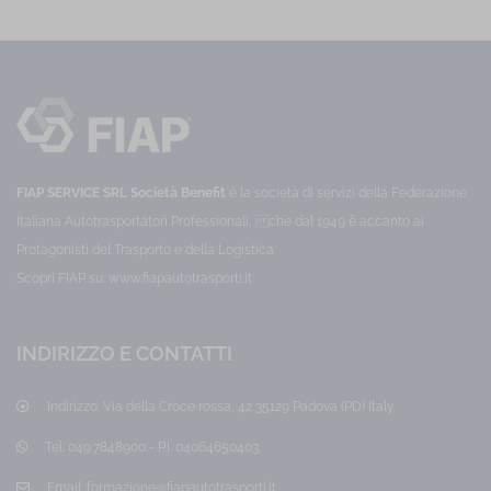
FIAP SERVICE SRL Società Benefit
è la società di servizi della Federazione
Italiana Autotrasportatori Professionali, che dal 1949 è accanto ai
Protagonisti del Trasporto e della Logistica.
Scopri FIAP su:
www.fiapautotrasporti.it
INDIRIZZO E CONTATTI
Indirizzo:
Via della Croce rossa, 42 35129 Padova (PD) Italy
Tel:
049.7848900 - P.I. 04064650403
Email:
formazione@fiapautotrasporti.it