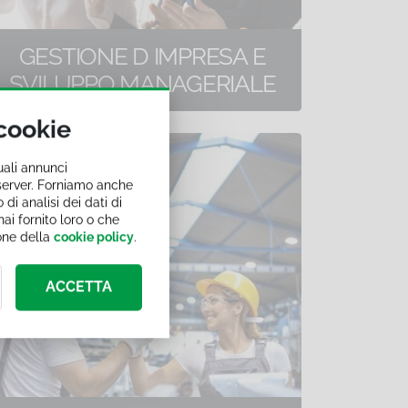
GESTIONE D IMPRESA E
SVILUPPO MANAGERIALE
25 corsi di formazione online
 cookie
uali annunci
i server. Forniamo anche
 di analisi dei dati di
ai fornito loro o che
ione della
cookie policy
.
ACCETTA