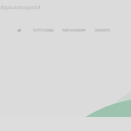
iapautotrasporti.it
TUTTI I CORSI
FIAP ACADEMY
CONTATTI