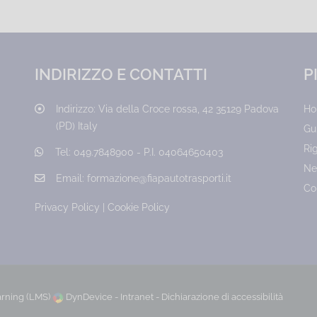
INDIRIZZO E CONTATTI
P
Indirizzo:
Via della Croce rossa, 42 35129 Padova
H
(PD) Italy
Gu
Ri
Tel:
049.7848900 - P.I. 04064650403
Ne
Email:
formazione@fiapautotrasporti.it
Co
Privacy Policy
|
Cookie Policy
arning (LMS)
DynDevice -
Intranet
-
Dichiarazione di accessibilità