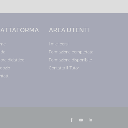
IATTAFORMA
AREA UTENTI
ome
I miei corsi
ida
Formazione completata
gore didattico
Formazione disponibile
gozio
Contatta il Tutor
ntatti