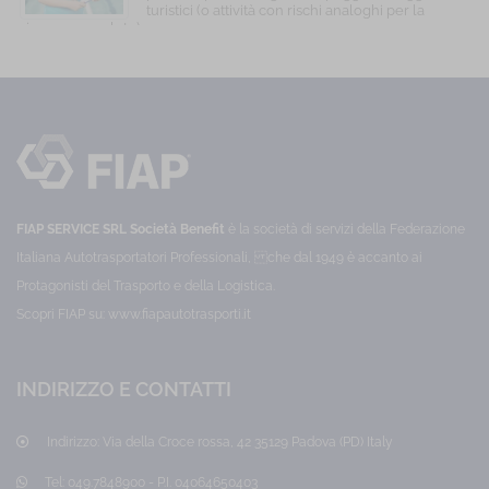
specifica
formazione
formazione
turistici (o attività con rischi analoghi per la
su
sui
sicurezza e salute).
Basso
come
rischi
Categoria:
Lavoratori
gestire
specifici
Prezzo:
rischio
45,00 €
persone
per
Uffici
e
lavoratori
team
che
e
nell'epoca
operano
smart
dello
in
smart
attività
working
working
di
strutturale.
ufficio
Categoria:
e
FIAP SERVICE SRL Società Benefit
è la società di servizi della Federazione
Management
di
Prezzo:
smart
Italiana Autotrasportatori Professionali, che dal 1949 è accanto ai
10,00
working
Protagonisti del Trasporto e della Logistica.
€
(o
attività
Scopri FIAP su:
www.fiapautotrasporti.it
con
rischi
analoghi
per
INDIRIZZO E CONTATTI
la
sicurezza
e
Indirizzo:
Via della Croce rossa, 42 35129 Padova (PD) Italy
salute)
Categoria:
Lavoratori
Tel:
049.7848900 - P.I. 04064650403