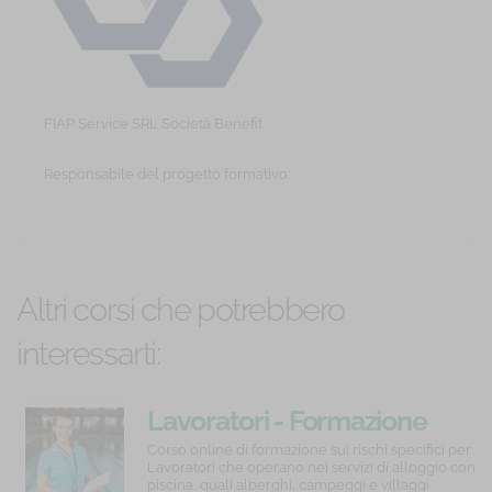
FIAP Service SRL Società Benefit
Responsabile del progetto formativo:
Altri corsi che potrebbero
interessarti:
Smart
Lavoratori
Lavoratori - Formazione
Leadership
-
specifica Basso rischio -
Corso
Corso
Corso online di formazione sui rischi specifici per
online
online
Lavoratori che operano nei servizi di alloggio con
Formazione
Turismo
di
di
piscina, quali alberghi, campeggi e villaggi