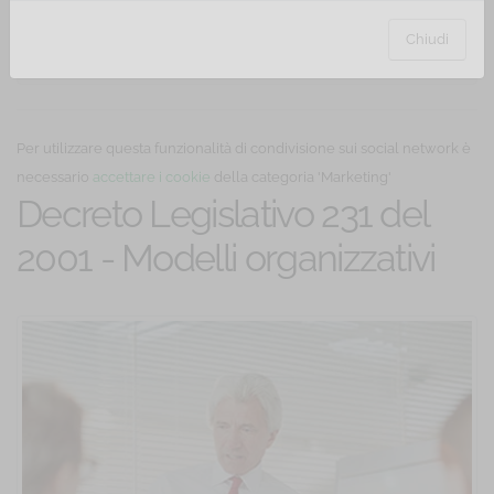
Hai un coupon di sconto? Inserisci il codice:
Chiudi
Per utilizzare questa funzionalità di condivisione sui social network è
necessario
accettare i cookie
della categoria 'Marketing'
Decreto Legislativo 231 del
2001 - Modelli organizzativi