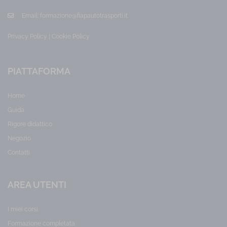
Prezzo:
45,00
Email:
formazione@fiapautotrasporti.it
€
Privacy Policy
|
Cookie Policy
PIATTAFORMA
Home
Guida
Rigore didattico
Negozio
Contatti
AREA UTENTI
I miei corsi
Formazione completata