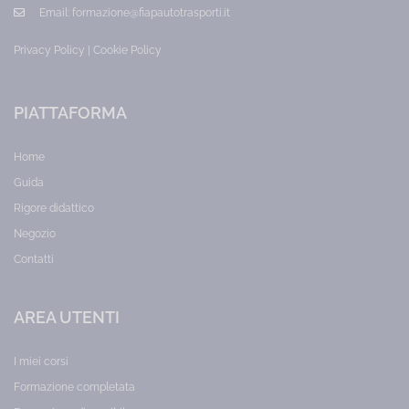
Prezzo:
Email:
formazione@fiapautotrasporti.it
75,00
€
Privacy Policy
|
Cookie Policy
PIATTAFORMA
Home
Guida
Rigore didattico
Negozio
Contatti
AREA UTENTI
I miei corsi
Formazione completata