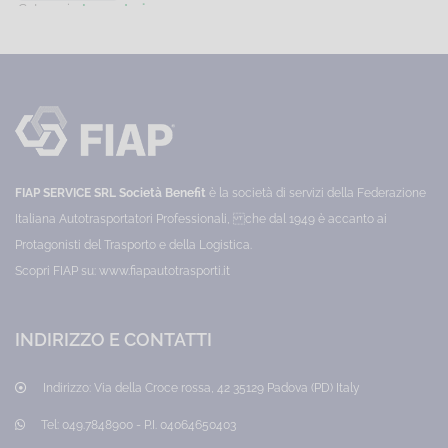
Logistic
in
Categoria:
Lavoratori
C
il
(english
Village
materia
Prezzo:
65,00 €
P
2024
di
passaggio
version)
-
sicurezza
dalla
-
Sviluppo
e
Manageriale
salute
dipendenza
Managers'
Categoria:
sul
dai
Five
Gestione
lavoro
d
per
carburanti
year
impresa
Dirigenti
e
di
fossili
referesher
sviluppo
tutti
FIAP SERVICE SRL Società Benefit
è la società di servizi della Federazione
ai
Training
manageriale
i
Prezzo:
settori
Italiana Autotrasportatori Professionali, che dal 1949 è accanto ai
combustibili
0,00
o
Protagonisti del Trasporto e della Logistica.
€
comparti
e
aziendali.
Scopri FIAP su:
www.fiapautotrasporti.it
vettori
Five-
year
energetici
refresher
del
training
INDIRIZZO E CONTATTI
for
futuro
Managers
for
Indirizzo:
Via della Croce rossa, 42 35129 Padova (PD) Italy
all
sectors
Categoria:
Tel:
049.7848900 - P.I. 04064650403
Dirigenti