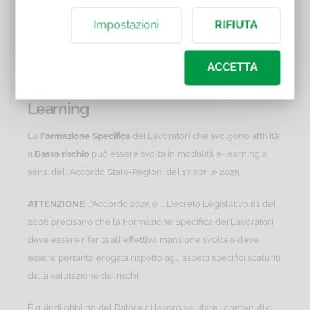
Decreto Legislativo n. 81 del 2008, articolo 37, comma 1,
lettera b) commi 2 e 3.
Impostazioni
RIFIUTA
Legge n. 81 del 2017, articolo 22.
ACCETTA
Validità del corso online in e-
Learning
La
Formazione Specifica
dei Lavoratori che svolgono attività
a
Basso rischio
può essere svolta in modalità e-learning ai
sensi dell'Accordo Stato-Regioni del 17 aprile 2025.
ATTENZIONE
: l'Accordo 2025 e il Decreto Legislativo 81 del
2008 precisano che la Formazione Specifica dei Lavoratori
deve essere riferita all'effettiva mansione svolta e deve
essere pertanto erogata rispetto agli aspetti specifici scaturiti
dalla valutazione dei rischi.
È quindi obbligo del Datore di lavoro valutare i contenuti di