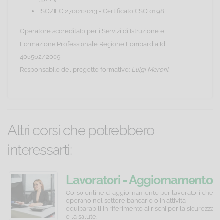
ISO/IEC 27001:2013 - Certificato CSQ 0198
Operatore accreditato per i Servizi di Istruzione e
Formazione Professionale Regione Lombardia Id
406562/2009
Responsabile del progetto formativo:
Luigi Meroni
.
Altri corsi che potrebbero
interessarti:
Rivoluzione
Dirigenti
Lavoratori - Aggiornamento
energetica.
-
quinquennale
I
Corso
Corso online di aggiornamento per lavoratori che
Grandi
online
operano nel settore bancario o in attività
Come
Aggiornamento
Eventi
di
equiparabili in riferimento ai rischi per la sicurezza
affrontare
quinquennale
FIAP
aggiornamento
e la salute.