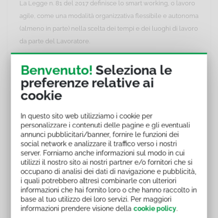
La Legge n. 81 del 2017 definisce lo smart working, o lavoro
agile, come una modalità organizzativa flessibile e autonoma
(almeno in parte) nella scelta dei tempi e dei luoghi di lavoro
da parte del Lavoratore.
Il
Lavoratore agile
avrà quindi non solo la
possibilità
di
Benvenuto!
Seleziona le
lavorare anche al di fuori del proprio ufficio di appartenenza,
preferenze relative ai
nel rispetto della durata massima prevista dal normale orario
cookie
giornaliero definito dagli accordi, ma anche la
responsabilità
di organizzarsi in modo da assicurare il rispetto dei tempi
In questo sito web utilizziamo i cookie per
personalizzare i contenuti delle pagine e gli eventuali
massimi e la tutela della salute e sicurezza nel luogo di
annunci pubblicitari/banner, fornire le funzioni dei
lavoro scelto.
social network e analizzare il traffico verso i nostri
server. Forniamo anche informazioni sul modo in cui
utilizzi il nostro sito ai nostri partner e/o fornitori che si
Riferimenti normativi
occupano di analisi dei dati di navigazione e pubblicità,
i quali potrebbero altresì combinarle con ulteriori
Conferenza permanente per i rapporti tra lo Stato, le Regioni
informazioni che hai fornito loro o che hanno raccolto in
e le Province Autonome, Accordo n. 59 del 17 aprile 2025.
base al tuo utilizzo dei loro servizi. Per maggiori
informazioni prendere visione della
cookie policy
.