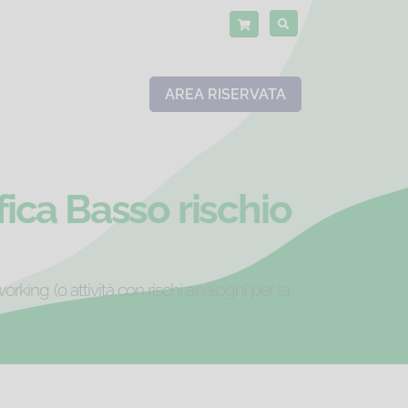
AREA RISERVATA
ica Basso rischio
orking (o attività con rischi analoghi per la