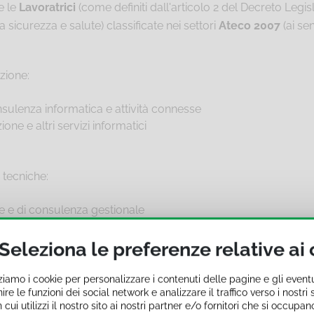
e le
Lavoratrici
(come definiti dall'articolo 2 del Decreto Legis
la sicurezza e salute) classificate nei settori
Ateco 2007
(ai se
zione:
sulenza informatica e attività connesse
ione e altri servizi informatici
e tecniche:
ale e di consulenza gestionale
ettura e d'ingegneria; collaudi ed analisi tecniche
rcato
Seleziona le preferenze relative ai
zi di supporto alle imprese:
g operativo
zziamo i cookie per personalizzare i contenuti delle pagine e gli event
ire le funzioni dei social network e analizzare il traffico verso i nostr
, fornitura di personale
ui utilizzi il nostro sito ai nostri partner e/o fornitori che si occupano
enzie di viaggio, dei tour operator e servizi di prenotazione e at