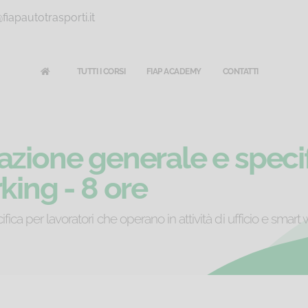
iapautotrasporti.it
TUTTI I CORSI
FIAP ACADEMY
CONTATTI
azione generale e specif
king - 8 ore
ca per lavoratori che operano in attività di ufficio e smart w