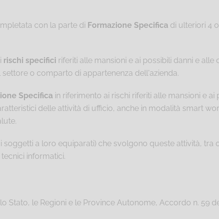
pletata con la parte di
Formazione Specifica
di ulteriori 4 
i
rischi specifici
riferiti alle mansioni e ai possibili danni e a
el settore o comparto di appartenenza dell'azienda.
ione Specifica
in riferimento ai rischi riferiti alle mansioni e 
eristici delle attività di ufficio, anche in modalità smart worki
alute.
 i soggetti a loro equiparati) che svolgono queste attività, tra 
ecnici informatici.
lo Stato, le Regioni e le Province Autonome, Accordo n. 59 del