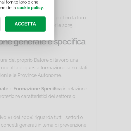
ai fornito loro o che
ione della
cookie policy
.
volgono mansioni che comportino la loro
ACCETTA
do Stato-Regioni del 17 aprile 2025.
one generale e specifica
a cura del proprio Datore di lavoro una
e modalità di questa formazione sono stati
gioni e le Province Autonome.
rale
e
Formazione Specifica
in relazione
rotezione caratteristici del settore o
vo 81 del 2008) riguarda tutti i settori o
 concetti generali in tema di prevenzione