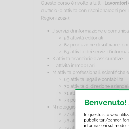
Questo corso è rivolto a tutti i
Lavoratori
d'ufficio (o attività con rischi analoghi per 
Regioni 2025):
J servizi di informazione e comunica
58 attività editoriali
62 produzione di software, con
63 attività dei servizi d'informaz
K attività finanziarie e assicurative
L attività immobiliari
M attività professionali, scientifiche 
69 attività legali e contabilità
70 attività di direzione aziend
71 attività degli studi di archit
73 pubblicità e ricerche di me
Benvenuto!
N noleggio, agenzie di viaggio, servi
77 attività di noleggio e leasin
In questo sito web utili
pubblicitari/banner, forn
78 attività di ricerca, selezione
informazioni sul modo in c
79 attività dei servizi delle ag