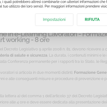
, i quali potrebbero altresì combinarle con ulteriori informazioni che h
nzioni d'ufficio e altri servizi di supporto alle imprese.
l tuo utilizzo dei loro servizi. Per maggiori informazioni prendere vis
lle Lavoratrici delle attività a
Medio
e
Alto
rischio che non s
Impostazioni
RIFIUTA
uttivi, così come indicato nella Parte II, punto 2.1.1 dell'Accor
ne in e-Learning Lavoratori - Formazi
rt working - 8 ore
37 del Decreto Legislativo 9 aprile 2008 n. 81, devono ricevere 
eria di salute e sicurezza
. La durata, i contenuti minimi e l
alla Conferenza permanente per i rapporti tra lo Stato, le Re
voratori si articola in due momenti distinti:
Formazione Gene
li danni e alle conseguenti misure e procedure di prevenzione e p
lla lettera a) del comma 1 dell'articolo 37 del Decreto Legislati
riore alle 4 ore e deve essere dedicata alla presentazione dei