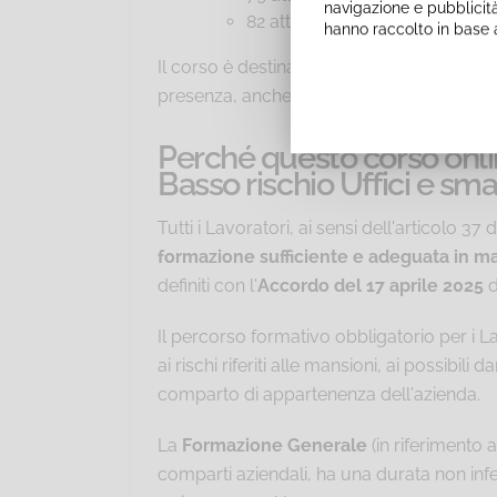
navigazione e pubblicità
82 attività di supporto per le fu
hanno raccolto in base a
Il corso è destinato anche ai Lavoratori e a
presenza, anche saltuaria, nei reparti prod
Perché questo corso onli
Basso rischio Uffici e sma
Tutti i Lavoratori, ai sensi dell'articolo 
formazione sufficiente e adeguata in mat
definiti con l'
Accordo del 17 aprile 2025
d
Il percorso formativo obbligatorio per i La
ai rischi riferiti alle mansioni, ai possibi
comparto di appartenenza dell'azienda.
La
Formazione Generale
(in riferimento a
comparti aziendali, ha una durata non infe