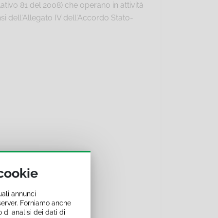
lativo 81 del 2008) che operano in attività
nsi dell'Allegato IV dell'Accordo Stato-
 cookie
uali annunci
i server. Forniamo anche
 di analisi dei dati di
tività connesse