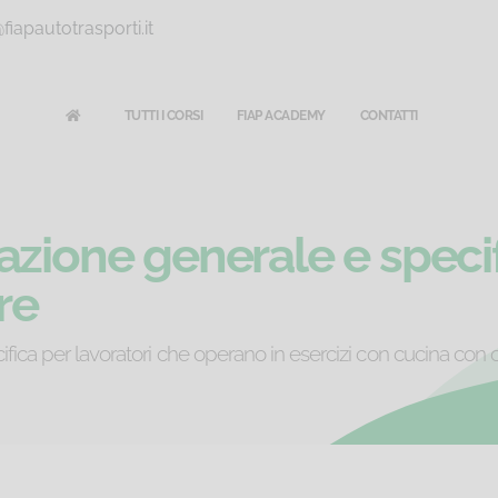
iapautotrasporti.it
TUTTI I CORSI
FIAP ACADEMY
CONTATTI
azione generale e specif
re
ica per lavoratori che operano in esercizi con cucina con o s