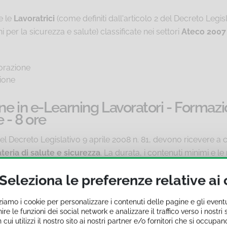
e le
Lavoratrici
(come definiti dall'articolo 2 del Decreto Legis
hi per la sicurezza e salute) classificate nei settori
Ateco 2007
storazione
zione
ne in e-Learning Lavoratori - Formazi
 - 8 ore
37 del Decreto Legislativo 9 aprile 2008 n. 81, devono ricevere 
eria di salute e sicurezza
. La durata, i contenuti minimi e l
alla Conferenza permanente per i rapporti tra lo Stato, le Re
Seleziona le preferenze relative ai
voratori si articola in due momenti distinti:
Formazione Gene
zziamo i cookie per personalizzare i contenuti delle pagine e gli event
li danni e alle conseguenti misure e procedure di prevenzione e p
ire le funzioni dei social network e analizzare il traffico verso i nostr
ui utilizzi il nostro sito ai nostri partner e/o fornitori che si occupano