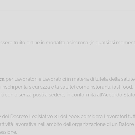
essere fruito online in modalità asincrona (in qualsiasi momento
ca
per Lavoratori e Lavoratrici in materia di tutela della salute 
 rischi per la sicurezza e la salute) come ristoranti, fast food, ro
li con o senza posti a sedere, in conformità all'Accordo Stato-
2 del Decreto Legislativo 81 del 2008 considera Lavoratori t
ttività lavorativa nell'ambito dell'organizzazione di un Datore
essione.