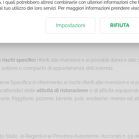
, i quali potrebbero altresì combinarle con ulteriori informazioni che h
lla lettera a del comma 1 dell'articolo 37 del Decreto Legislativ
l tuo utilizzo dei loro servizi. Per maggiori informazioni prendere vis
riore alle 4 ore e deve essere dedicata alla presentazione dei
Impostazioni
RIFIUTA
pletata con la parte di
Formazione Specifica
di ulteriori 4 
i
rischi specifici
riferiti alle mansioni e ai possibili danni e a
el settore o comparto di appartenenza dell'azienda.
e Specifica in riferimento ai rischi riferiti alle mansioni e ai 
atteristici delle
attività di ristorazione
o di attività equiparabi
erie, friggitorie, pizzerie, birrerie, pub, enoteche, mense ed alt
lo Stato, le Regioni e le Province Autonome, Accordo n. 59 del