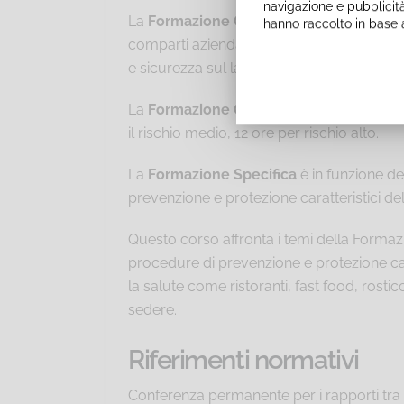
navigazione e pubblicità
La
Formazione Generale
(in riferimento a
hanno raccolto in base a
comparti aziendali, ha una durata non infe
e sicurezza sul lavoro.
La
Formazione Generale
deve essere com
il rischio medio, 12 ore per rischio alto.
La
Formazione Specifica
è in funzione de
prevenzione e protezione caratteristici d
Questo corso affronta i temi della Formazion
procedure di prevenzione e protezione car
la salute come ristoranti, fast food, rosticc
sedere.
Riferimenti normativi
Conferenza permanente per i rapporti tra 