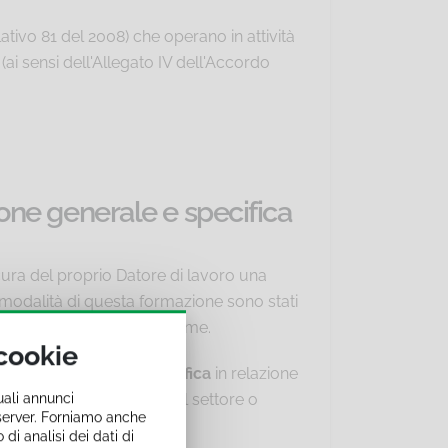
lativo 81 del 2008) che operano in attività
(ai sensi dell'Allegato IV dell'Accordo
one generale e specifica
a cura del proprio Datore di lavoro una
e modalità di questa formazione sono stati
gioni e le Province Autonome.
 cookie
rale
e
Formazione Specifica
in relazione
uali annunci
rotezione caratteristici del settore o
i server. Forniamo anche
 di analisi dei dati di