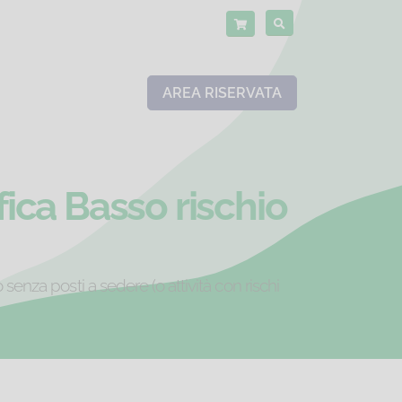
AREA RISERVATA
ica Basso rischio
enza posti a sedere (o attività con rischi