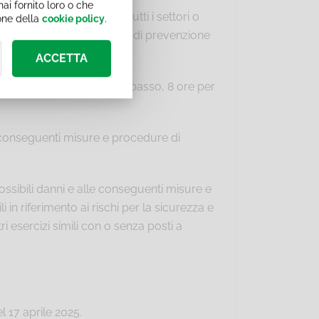
ai fornito loro o che
o 81 del 2008) riguarda tutti i settori o
ione della
cookie policy
.
 concetti generali in tema di prevenzione
ACCETTA
ore per le attività a rischio basso, 8 ore per
lle conseguenti misure e procedure di
possibili danni e alle conseguenti misure e
li in riferimento ai rischi per la sicurezza e
ri esercizi simili con o senza posti a
 17 aprile 2025.