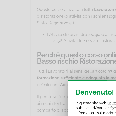
Questo corso è rivolto a tutti i
Lavoratori
di ristorazione (o attività con rischi analog
Stato-Regioni 2025):
I Attività di servizi di alloggio e di ri
56 Attività dei servizi di ristora
Perché questo corso onli
Basso rischio Ristorazione
Tutti i Lavoratori, ai sensi dell'articolo 
formazione sufficiente e adeguata in mat
definiti con l'
Accordo del 17 aprile 2025
d
Benvenuto!
Il percorso formativo obbligatorio per i La
In questo sito web utili
ai rischi riferiti alle mansioni, ai possibi
pubblicitari/banner, forn
comparto di appartenenza dell'azienda.
informazioni sul modo in c