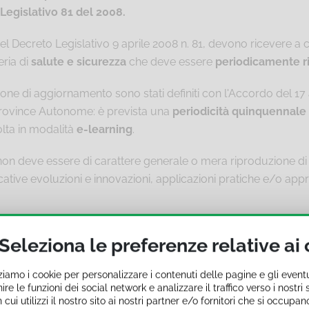
 Legislativo 81 del 2008.
37 del Decreto Legislativo 9 aprile 2008 n. 81, devono ricevere 
eria di
salute e sicurezza
che deve essere
periodicamente r
one di aggiornamento sono stati definiti con l'Accordo del 1
le Province Autonome: è prevista una
periodicità quinquennale
olta in modalità
e-learning
.
n deve essere di carattere generale o mera riproduzione di 
icative evoluzioni e innovazioni, applicazioni pratiche e/o a
Seleziona le preferenze relative ai
ali sono esposti i Lavoratori;
estione della sicurezza in azienda;
zziamo i cookie per personalizzare i contenuti delle pagine e gli event
prevenzione.
ire le funzioni dei social network e analizzare il traffico verso i nostr
ui utilizzi il nostro sito ai nostri partner e/o fornitori che si occupano