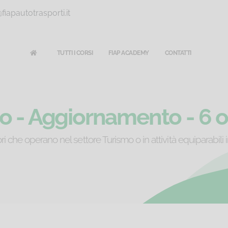
iapautotrasporti.it
TUTTI I CORSI
FIAP ACADEMY
CONTATTI
o - Aggiornamento - 6 o
che operano nel settore Turismo o in attività equiparabili in 