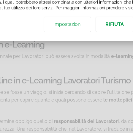
, i quali potrebbero altresì combinarle con ulteriori informazioni che h
l tuo utilizzo dei loro servizi. Per maggiori informazioni prendere vis
lo Stato, le Regioni e le Province Autonome, Accordo n. 59 del
Impostazioni
RIFIUTA
ticolo 37, commi 2 e 6.
in e-Learning
nale per Lavoratori può essere svolta in modalità
e-learnin
ne in e-Learning Lavoratori Turismo
se fosse un viaggio, si inizia cercando di capire l'utilità ch
rienta per capire quante e quali possono essere
le molteplic
termine obbligo quello di
responsabilità dei Lavoratori
, da c
icurezza. Una responsabilità che, nel Lavoratore, si traduce in a