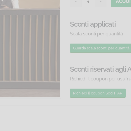
ACQUI
Sconti applicati
Scala sconti per quantità
Guarda scala sconti
per quantità
Sconti riservati agli 
Richiedi il coupon per usufr
Richiedi il coupon Soci FIAP