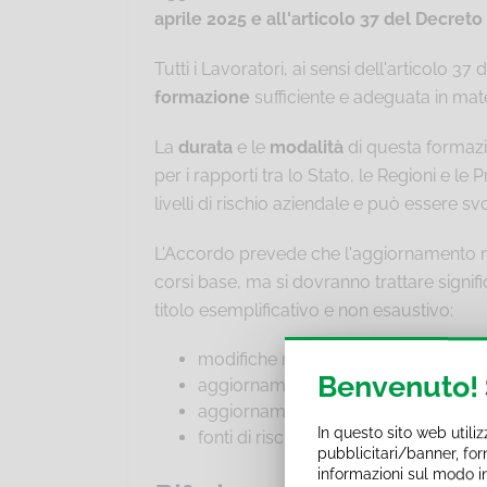
aprile 2025 e all'articolo 37 del Decreto
Tutti i Lavoratori, ai sensi dell'articolo 
formazione
sufficiente e adeguata in mat
La
durata
e le
modalità
di questa formazi
per i rapporti tra lo Stato, le Regioni e 
livelli di rischio aziendale e può essere sv
L'Accordo prevede che l'aggiornamento no
corsi base, ma si dovranno trattare signif
titolo esemplificativo e non esaustivo:
modifiche normative;
Benvenuto!
aggiornamenti tecnici sui rischi ai qu
aggiornamenti su organizzazione e g
In questo sito web utili
fonti di rischio e relative misure di 
pubblicitari/banner, forn
informazioni sul modo in c