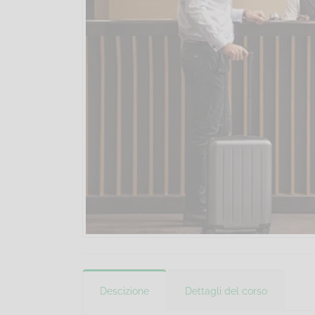
Descizione
Dettagli del corso