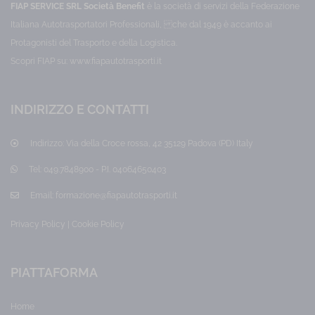
rischio
dei
FIAP SERVICE SRL Società Benefit
è la società di servizi della Federazione
17
Ateco.
dispositivi
Il
informatici.
Italiana Autotrasportatori Professionali, che dal 1949 è accanto ai
aprile
corso
Categoria:
Protagonisti del Trasporto e della Logistica.
costituisce
Cyber
2025
credito
Security
Scopri FIAP su:
www.fiapautotrasporti.it
-
formativo
Prezzo:
per
20,00
La
RSPP-
€
formazione
ASPP,
INDIRIZZO E CONTATTI
Docenti-
per
formatori
e
la
Indirizzo:
Via della Croce rossa, 42 35129 Padova (PD) Italy
Coordinatori
salute
per
la
Tel:
049.7848900 - P.I. 04064650403
e
sicurezza
sul
la
Email:
formazione@fiapautotrasporti.it
lavoro.
sicurezza
Categoria:
Privacy Policy
|
Cookie Policy
RSPP
sul
-
lavoro
ASPP
Prezzo:
50,00
PIATTAFORMA
€
Home