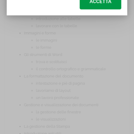
ACCETTA
il nostro primo lavoro
Le tabelle
introduzione alle tabelle
lavorare con le tabelle
Immagini e forme
le immagini
le forme
Gli strumenti di Word
trova e sostituisci
il controllo ortografico e grammaticale
La formattazione del documento
intestazione e piè di pagina
lavoriamo di layout
un lavoro professionale
Gestione e visualizzazione dei documenti
la gestione delle finestre
le visualizzazioni
La gestione della Stampa
Introduzione agli stili