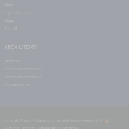
Guida
Rigore didattico
Negozio
Contatti
AREA UTENTI
I miei corsi
Formazione completata
Formazione disponibile
Contatta il Tutor
Copyright © 2022 - Sviluppato con la
piattaforma e-Learning (LMS)
DynDevice -
Intranet
-
Dichiarazione di accessibilità