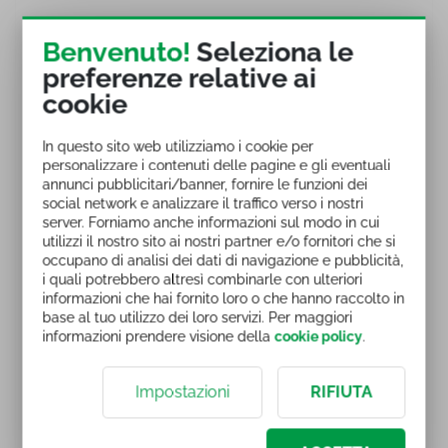
Programma del corso online in e-
Benvenuto!
Seleziona le
Learning
preferenze relative ai
cookie
Premessa
le novità di Word 2016
In questo sito web utilizziamo i cookie per
Introduzione a Word
personalizzare i contenuti delle pagine e gli eventuali
avvio e area di lavoro
annunci pubblicitari/banner, fornire le funzioni dei
la casella aiutami e le opzioni di base
social network e analizzare il traffico verso i nostri
server. Forniamo anche informazioni sul modo in cui
navigazione e visualizzazioni
utilizzi il nostro sito ai nostri partner e/o fornitori che si
Lavorare con Word
occupano di analisi dei dati di navigazione e pubblicità,
creazione e archiviazione di un documento
i quali potrebbero altresì combinarle con ulteriori
la ribbon e la quick access toolbar
informazioni che hai fornito loro o che hanno raccolto in
base al tuo utilizzo dei loro servizi. Per maggiori
introduzione alla gestione del testo
informazioni prendere visione della
cookie policy
.
I gruppi carattere e paragrafo
il gruppo carattere
Impostazioni
RIFIUTA
il gruppo paragrafo
approfondiamo gli elenchi
approfondiamo le tabulazioni