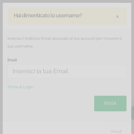
×
Hai dimenticato lo username?
Inserisci l'indirizzo Email associato al tuo account per ricevere il
tuo username.
Email
Microsoft WORD 2016 -
Basic Level - 6 ore
Torna al Login
Il corso ha l'obiettivo di fornire le informazioni utili per
coloro che vogliono iniziare ad avvicinarsi a Word
INVIA
Chiudi