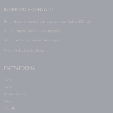
INDIRIZZO E CONTATTI
Indirizzo:
Via della Croce rossa, 42 35129 Padova (PD) Italy
Tel:
049.7848900 - P.I. 04064650403
Email:
formazione@fiapautotrasporti.it
Privacy Policy
|
Cookie Policy
PIATTAFORMA
Home
Guida
Rigore didattico
Negozio
Contatti