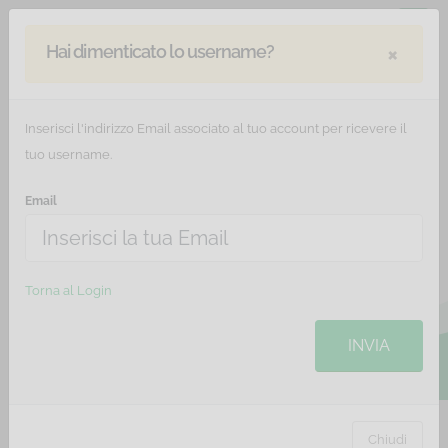
×
Hai dimenticato lo username?
Inserisci l'indirizzo Email associato al tuo account per ricevere il
tuo username.
Email
Corsi eLearning
Torna al Login
INVIA
Chiudi