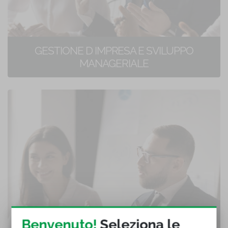
GESTIONE D IMPRESA E SVILUPPO
MANAGERIALE
25 corsi di formazione online
Benvenuto!
Seleziona le