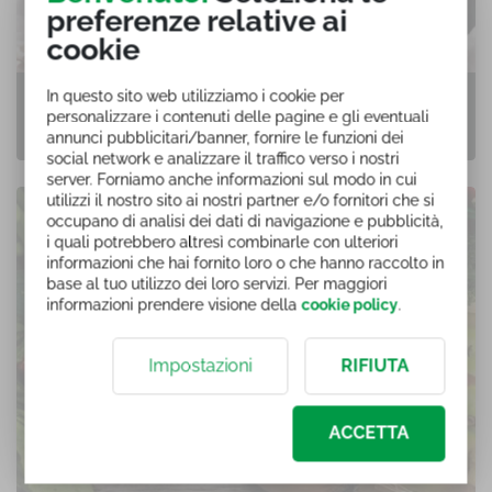
preferenze relative ai
cookie
In questo sito web utilizziamo i cookie per
GESTIONE D'IMPRESA E SVILUPPO
personalizzare i contenuti delle pagine e gli eventuali
MANAGERIALE
annunci pubblicitari/banner, fornire le funzioni dei
social network e analizzare il traffico verso i nostri
1 corsi di formazione online
server. Forniamo anche informazioni sul modo in cui
utilizzi il nostro sito ai nostri partner e/o fornitori che si
occupano di analisi dei dati di navigazione e pubblicità,
i quali potrebbero altresì combinarle con ulteriori
informazioni che hai fornito loro o che hanno raccolto in
base al tuo utilizzo dei loro servizi. Per maggiori
informazioni prendere visione della
cookie policy
.
Impostazioni
RIFIUTA
ACCETTA